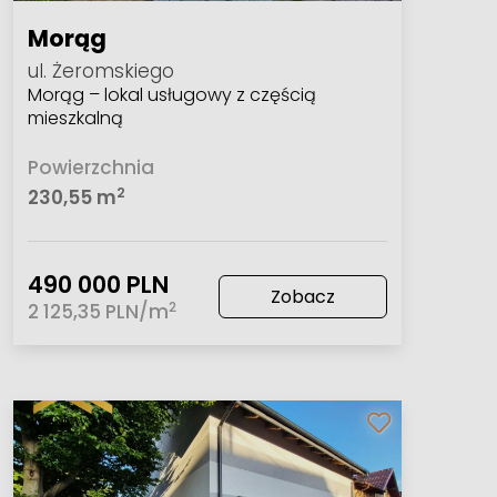
Morąg
ul. Żeromskiego
Morąg – lokal usługowy z częścią
mieszkalną
Powierzchnia
2
230,55 m
490 000 PLN
Zobacz
2
2 125,35 PLN/m