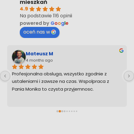
mieszkań
4.9
Na podstawie 116 opinii
powered by
G
o
o
g
l
e
oceń nas w
Mateusz M
4 months ago
Profesjonalna obsluga, wszystko zgodnie z 
ustaleniami i zawsze na czas. Wspolpraca z 
Pania Monika to czysta przyjemnosc.