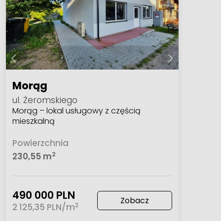
Morąg
ul. Żeromskiego
Morąg – lokal usługowy z częścią
mieszkalną
Powierzchnia
2
230,55 m
490 000 PLN
Zobacz
2
2 125,35 PLN/m