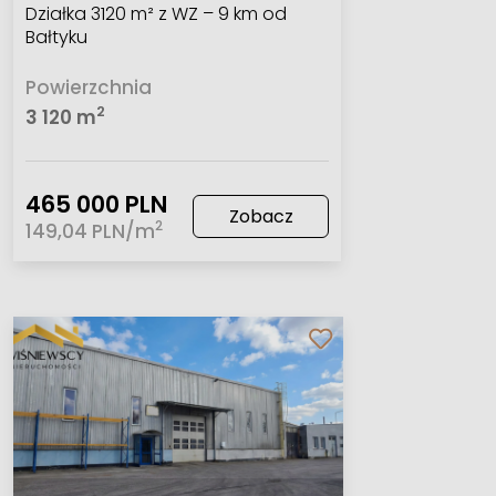
Działka 3120 m² z WZ – 9 km od
Bałtyku
Powierzchnia
2
3 120 m
465 000 PLN
Zobacz
2
149,04 PLN/m