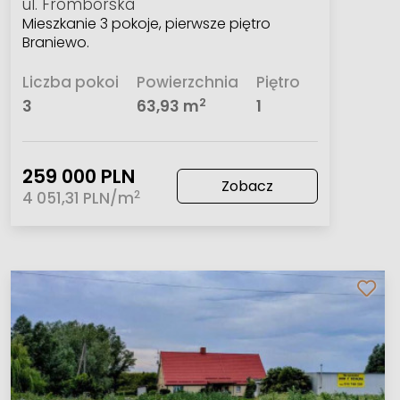
ul. Fromborska
Mieszkanie 3 pokoje, pierwsze piętro
Braniewo.
Liczba pokoi
Powierzchnia
Piętro
2
3
63,93 m
1
259 000 PLN
Zobacz
2
4 051,31 PLN/m