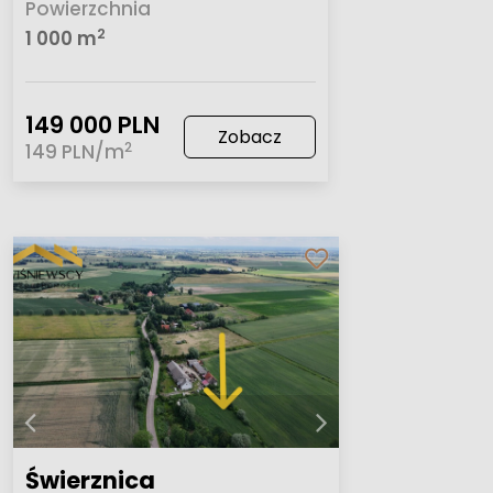
Powierzchnia
2
1 000 m
149 000 PLN
Zobacz
2
149 PLN/m
Świerznica