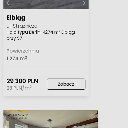
Elbląg
ul. Strażnicza
Hala typu Berlin ~1274 m² Elbląg
przy S7
Powierzchnia
2
1 274 m
29 300 PLN
Zobacz
2
23 PLN/m