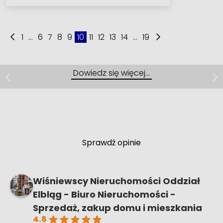
1
...
6
7
8
9
10
11
12
13
14
...
19
Mieszkanie | Sprzedaż
Nowy Staw, ul. Obrońców
Dowiedz się więcej…
Westerplatte
3 pokoje | 65,3 m² | Nowy Staw
Sprawdź opinie
Wiśniewscy Nieruchomości Oddział
Elbląg - Biuro Nieruchomości -
Sprzedaż, zakup domu i mieszkania
4.8