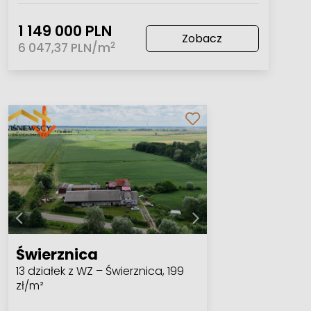
1 149 000 PLN
Zobacz
2
6 047,37 PLN/m
Świerznica
13 działek z WZ – Świerznica, 199
zł/m²