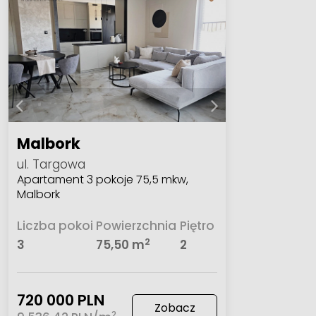
Malbork
ul. Targowa
Apartament 3 pokoje 75,5 mkw,
Malbork
Liczba pokoi
Powierzchnia
Piętro
2
3
75,50 m
2
720 000 PLN
Zobacz
2