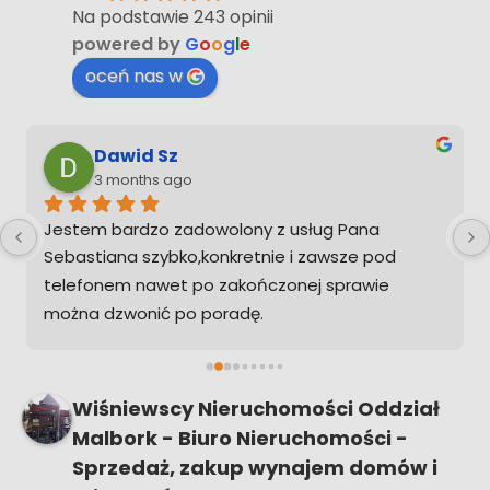
Na podstawie 243 opinii
powered by
G
o
o
g
l
e
oceń nas w
Dawid Sz
3 months ago
Jestem bardzo zadowolony z usług Pana 
Sebastiana szybko,konkretnie i zawsze pod 
telefonem nawet po zakończonej sprawie 
można dzwonić po poradę.
Ps. Gdybym musiał kupić w przyszłości 
nieruchomość na pewno zadzwonię żebym nie 
musiał ogarniać tego sam
Wiśniewscy Nieruchomości Oddział
Malbork - Biuro Nieruchomości -
Sprzedaż, zakup wynajem domów i