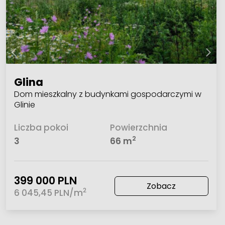
Glina
Dom mieszkalny z budynkami gospodarczymi w
Glinie
Liczba pokoi
Powierzchnia
2
3
66 m
399 000 PLN
Zobacz
2
6 045,45 PLN/m