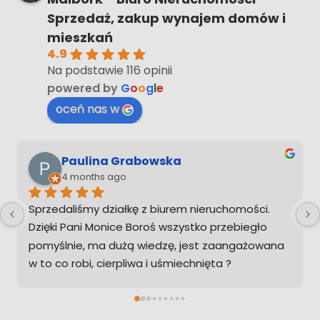
Sprzedaż, zakup wynajem domów i
mieszkań
4.9
Na podstawie 116 opinii
powered by
G
o
o
g
l
e
oceń nas w
Mateusz M
4 months ago
Profesjonalna obsluga, wszystko zgodnie z 
ustaleniami i zawsze na czas. Wspolpraca z 
Pania Monika to czysta przyjemnosc.