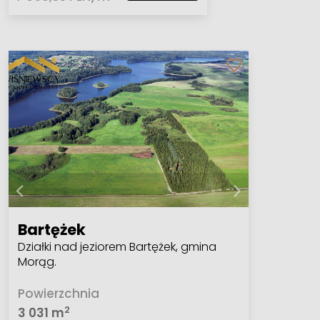
Bartężek
Działki nad jeziorem Bartężek, gmina
Morąg.
Powierzchnia
2
3 031 m