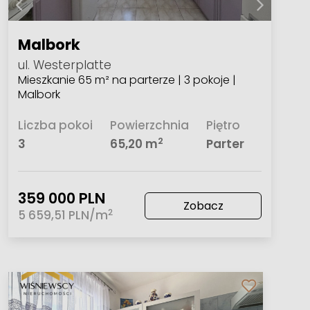
Malbork
ul. Westerplatte
Mieszkanie 65 m² na parterze | 3 pokoje |
Malbork
Liczba pokoi
Powierzchnia
Piętro
2
3
65,20 m
Parter
359 000 PLN
Zobacz
2
5 659,51 PLN/m