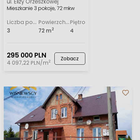
ul. Elizy Orzeszkowej
Mieszkanie 3 pokoje, 72 mkw
Liczba pokoi
Powierzchnia
Piętro
2
3
72 m
4
295 000 PLN
Zobacz
2
4 097,22 PLN/m