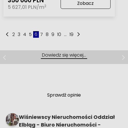
350 000 PLN
Zobacz
2
5 627,01 PLN/m
2
3
4
5
6
7
8
9
10
...
19
Mieszkanie | Sprzedaż
Nowy Dwór Gdański, ul. Kolejowa
Dowiedz się więcej…
Nowy Dwór Gdański – 2 pokoje na
parterze
Sprawdź opinie
Wiśniewscy Nieruchomości Oddział
Elbląg - Biuro Nieruchomości -