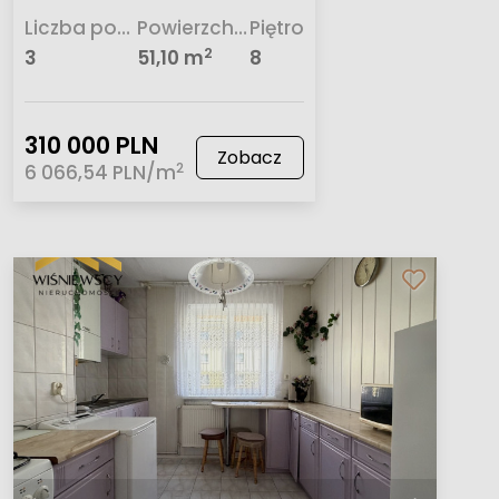
Liczba pokoi
Powierzchnia
Piętro
2
3
51,10 m
8
310 000 PLN
Zobacz
2
6 066,54 PLN/m