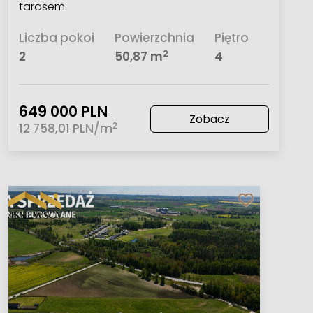
tarasem
Liczba pokoi
Powierzchnia
Piętro
2
2
50,87 m
4
649 000 PLN
Zobacz
2
12 758,01 PLN/m