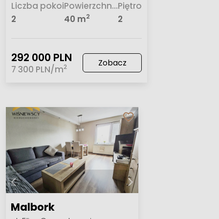
Liczba pokoi
Powierzchnia
Piętro
2
2
40 m
2
292 000 PLN
Zobacz
2
7 300 PLN/m
Malbork