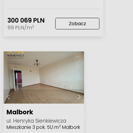
300 069 PLN
Zobacz
2
99 PLN/m
Malbork
ul. Henryka Sienkiewicza
Mieszkanie 3 pok. 51,1 m
Malbork
2