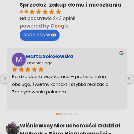
Sprzedaż, zakup domu i mieszkania
4.8
Na podstawie 243 opinii
powered by
G
o
o
g
l
e
oceń nas w
Dawid Sz
3 months ago
Jestem bardzo zadowolony z usług Pana 
Sebastiana szybko,konkretnie i zawsze pod 
telefonem nawet po zakończonej sprawie 
można dzwonić po poradę.
Ps. Gdybym musiał kupić w przyszłości 
nieruchomość na pewno zadzwonię żebym nie 
musiał ogarniać tego sam
Wiśniewscy Nieruchomości Oddział
Malbork - Biuro Nieruchomości -