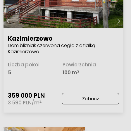
Kazimierzowo
Dom bliźniak czerwona cegła z działką
Kazimierzowo
Liczba pokoi
Powierzchnia
2
5
100 m
359 000 PLN
Zobacz
2
3 590 PLN/m