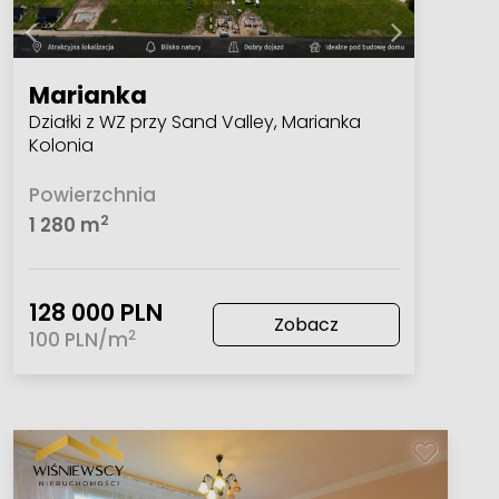
Marianka
Działki z WZ przy Sand Valley, Marianka
Kolonia
Powierzchnia
2
1 280 m
128 000 PLN
Zobacz
2
100 PLN/m