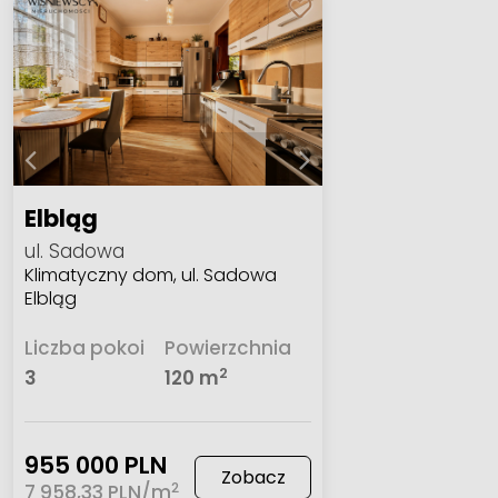
Elbląg
ul. Sadowa
Klimatyczny dom, ul. Sadowa
Elbląg
Liczba pokoi
Powierzchnia
2
3
120 m
955 000 PLN
Zobacz
2
7 958,33 PLN/m