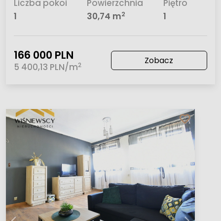
Liczba pokoi
Powierzchnia
Piętro
2
1
30,74 m
1
166 000 PLN
Zobacz
2
5 400,13 PLN/m