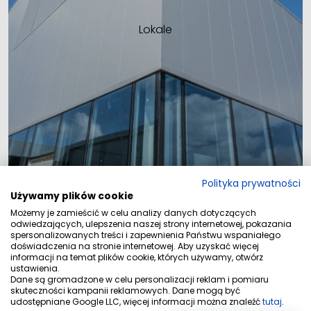
Lokale
Polityka prywatności
Używamy plików cookie
Możemy je zamieścić w celu analizy danych dotyczących
Wybierz swoje cztery ściany. Zaplanuj własny
odwiedzających, ulepszenia naszej strony internetowej, pokazania
rozwój i zainwestuj w swoją przyszłość
spersonalizowanych treści i zapewnienia Państwu wspaniałego
doświadczenia na stronie internetowej. Aby uzyskać więcej
informacji na temat plików cookie, których używamy, otwórz
ustawienia.
Dane są gromadzone w celu personalizacji reklam i pomiaru
skuteczności kampanii reklamowych. Dane mogą być
udostępniane Google LLC, więcej informacji można znaleźć
tutaj
.