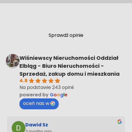
Siedlisko, położone na wzgórzu,
niedaleko lasu.
Sprawdź opinie
Wiśniewscy Nieruchomości Oddział
Elbląg - Biuro Nieruchomości -
Sprzedaż, zakup domu i mieszkania
4.8
Na podstawie 243 opinii
powered by
G
o
o
g
l
e
oceń nas w
Dawid Sz
3 months ago