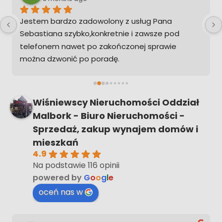
Jestem bardzo zadowolony z usług Pana 
Sebastiana szybko,konkretnie i zawsze pod 
telefonem nawet po zakończonej sprawie 
można dzwonić po poradę.
Ps. Gdybym musiał kupić w przyszłości 
nieruchomość na pewno zadzwonię żebym nie 
musiał ogarniać tego sam
Wiśniewscy Nieruchomości Oddział
Malbork - Biuro Nieruchomości -
Sprzedaż, zakup wynajem domów i
mieszkań
4.9
Na podstawie 116 opinii
powered by
G
o
o
g
l
e
oceń nas w