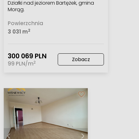
Działki nad jeziorem Bartężek, gmina
Morąg.
Powierzchnia
2
3 031 m
300 069 PLN
Zobacz
2
99 PLN/m