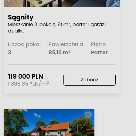
Sągnity
Mieszkanie 3-pokoje, 85m
, parter+garaż i
2
działka
Liczba pokoi
Powierzchnia
Piętro
2
3
85,10 m
Parter
119 000 PLN
Zobacz
2
1 398,35 PLN/m