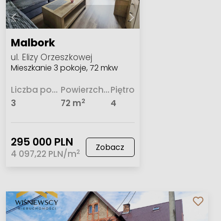
Malbork
ul. Elizy Orzeszkowej
Mieszkanie 3 pokoje, 72 mkw
Liczba pokoi
Powierzchnia
Piętro
2
3
72 m
4
295 000 PLN
Zobacz
2
4 097,22 PLN/m