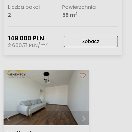
Liczba pokoi
Powierzchnia
2
2
56 m
149 000 PLN
Zobacz
2
2 660,71 PLN/m