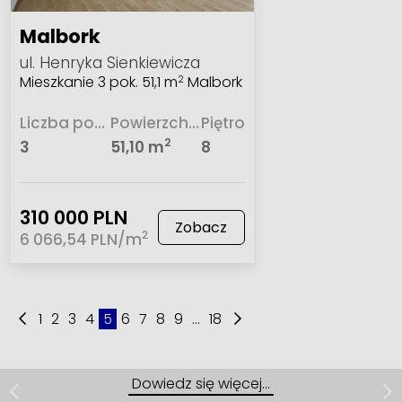
Malbork
ul. Henryka Sienkiewicza
Mieszkanie 3 pok. 51,1 m
Malbork
2
Liczba pokoi
Powierzchnia
Piętro
2
3
51,10 m
8
310 000 PLN
Zobacz
2
6 066,54 PLN/m
1
2
3
4
5
6
7
8
9
...
18
Dom | Sprzedaż
Mingajny
Dowiedz się więcej…