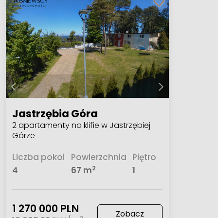
Jastrzębia Góra
2 apartamenty na klifie w Jastrzębiej
Górze
Liczba pokoi
Powierzchnia
Piętro
2
4
67 m
1
1 270 000 PLN
Zobacz