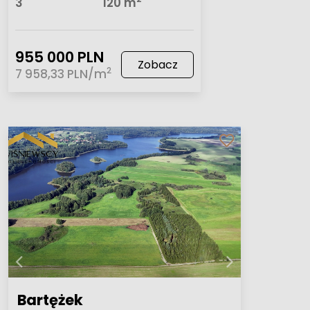
3
120 m
955 000 PLN
Zobacz
2
7 958,33 PLN/m
Bartężek