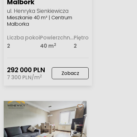
Malbork
ul. Henryka Sienkiewicza
Mieszkanie 40 m² | Centrum
Malborka
Liczba pokoi
Powierzchnia
Piętro
2
2
40 m
2
292 000 PLN
Zobacz
2
7 300 PLN/m