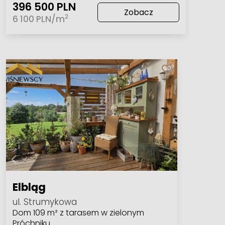
396 500 PLN
Zobacz
2
6 100 PLN/m
Elbląg
ul. Strumykowa
Dom 109 m² z tarasem w zielonym
Próchniku