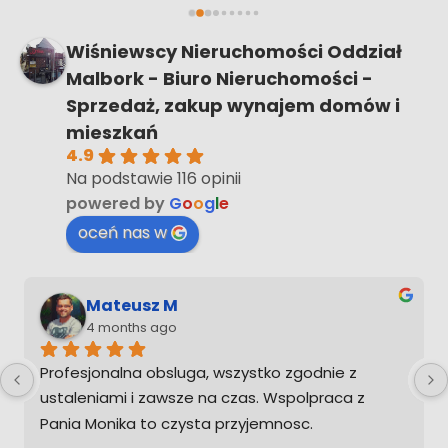
nieruchomość na pewno zadzwonię żebym nie 
musiał ogarniać tego sam
Wiśniewscy Nieruchomości Oddział
Malbork - Biuro Nieruchomości -
Sprzedaż, zakup wynajem domów i
mieszkań
4.9
Na podstawie 116 opinii
powered by
G
o
o
g
l
e
oceń nas w
Mateusz M
4 months ago
Profesjonalna obsluga, wszystko zgodnie z 
ustaleniami i zawsze na czas. Wspolpraca z 
Pania Monika to czysta przyjemnosc.