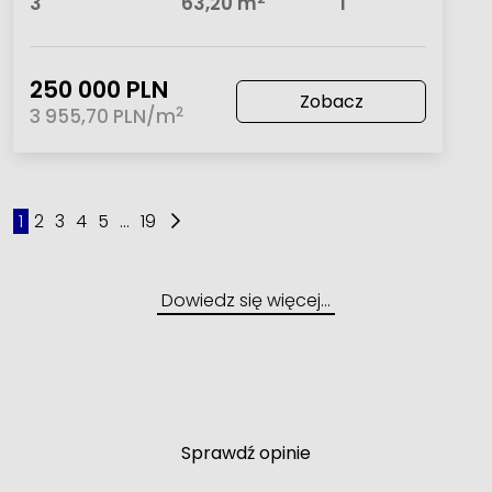
3
63,20 m
1
250 000 PLN
Zobacz
2
3 955,70 PLN/m
1
2
3
4
5
...
19
Dowiedz się więcej…
Sprawdź opinie