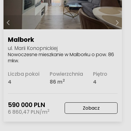
Malbork
ul. Marii Konopnickiej
Nowoczesne mieszkanie w Malborku o pow. 86
mkw.
Liczba pokoi
Powierzchnia
Piętro
2
4
86 m
4
590 000 PLN
Zobacz
2
6 860,47 PLN/m