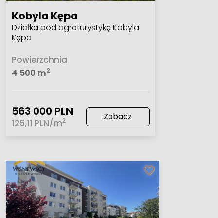
Kobyla Kępa
Działka pod agroturystykę Kobyla
Kępa
Powierzchnia
2
4 500 m
563 000 PLN
Zobacz
2
125,11 PLN/m