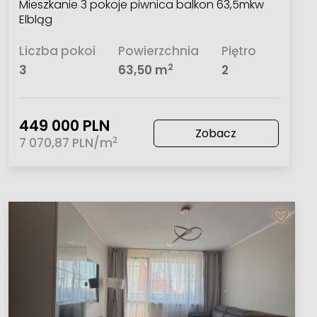
Mieszkanie 3 pokoje piwnica balkon 63,5mkw
Elbląg
Liczba pokoi
Powierzchnia
Piętro
2
3
63,50 m
2
449 000 PLN
Zobacz
2
7 070,87 PLN/m