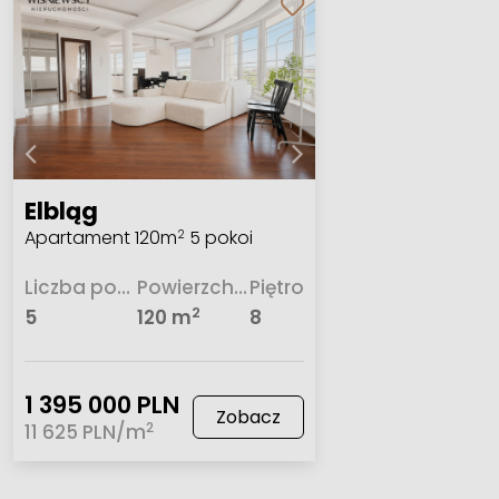
Elbląg
Apartament 120m
5 pokoi
2
Liczba pokoi
Powierzchnia
Piętro
2
5
120 m
8
1 395 000 PLN
Zobacz
2
11 625 PLN/m