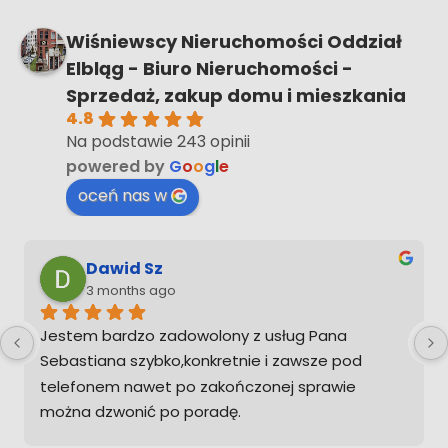
Wiśniewscy Nieruchomości Oddział
Elbląg - Biuro Nieruchomości -
Sprzedaż, zakup domu i mieszkania
4.8
Na podstawie 243 opinii
powered by
G
o
o
g
l
e
oceń nas w
Dawid Sz
3 months ago
Jestem bardzo zadowolony z usług Pana 
Sebastiana szybko,konkretnie i zawsze pod 
telefonem nawet po zakończonej sprawie 
można dzwonić po poradę.
Ps. Gdybym musiał kupić w przyszłości 