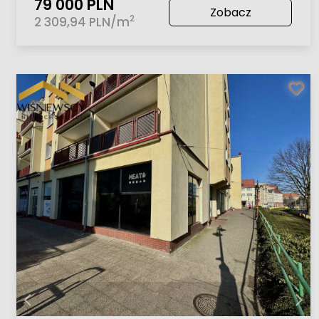
79 000 PLN
Zobacz
2
2 309,94 PLN/m