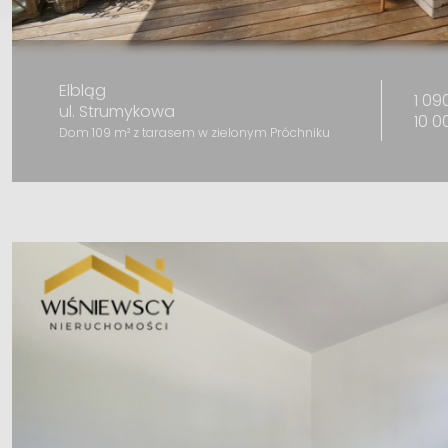
Elbląg
1 09
ul. Strumykowa
10 0
Dom 109 m² z tarasem w zielonym Próchniku