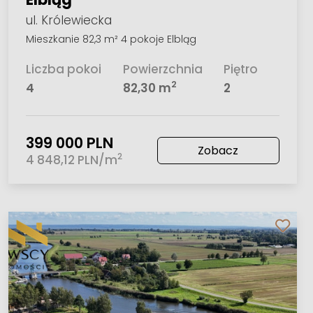
ul. Królewiecka
Mieszkanie 82,3 m² 4 pokoje Elbląg
Liczba pokoi
Powierzchnia
Piętro
2
4
82,30 m
2
399 000 PLN
Zobacz
2
4 848,12 PLN/m