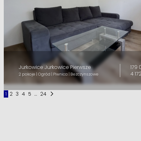
179 
Jurkowice Jurkowice Pierwsze
4 17
2 pokoje | Ogród | Piwnica | Bezczynszowe
1
2
3
4
5
...
24