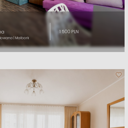
1 500 PLN
ma
lowana | Malbork