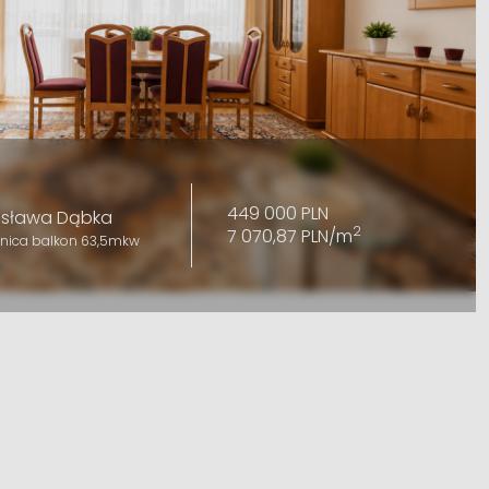
449 000 PLN
nisława Dąbka
2
7 070,87 PLN/m
wnica balkon 63,5mkw