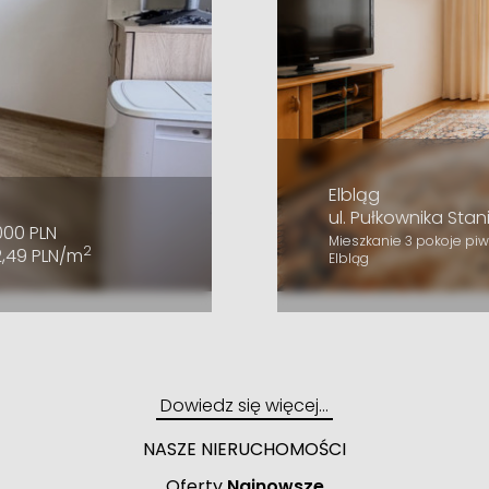
Elbląg
ul. Pułkownika Sta
000 PLN
Mieszkanie 3 pokoje pi
2
2,49 PLN/m
Elbląg
Dowiedz się więcej…
NASZE NIERUCHOMOŚCI
Oferty
Najnowsze