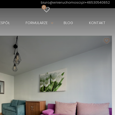
biuro@wnieruchomosci.pl
+48530540852
0
ESPÓŁ
FORMULARZE
BLOG
KONTAKT