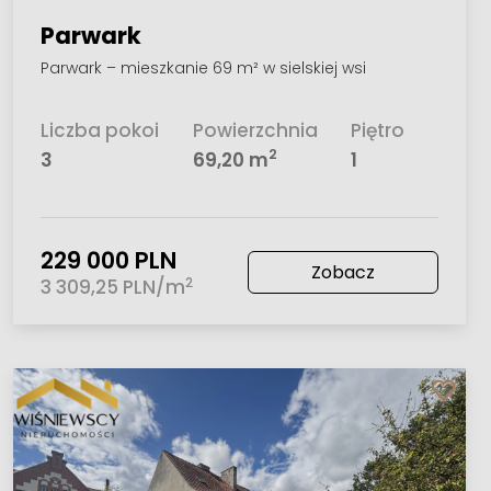
Parwark
Parwark – mieszkanie 69 m² w sielskiej wsi
Liczba pokoi
Powierzchnia
Piętro
2
3
69,20 m
1
229 000 PLN
Zobacz
2
3 309,25 PLN/m