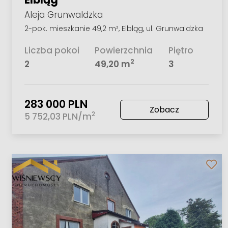
Aleja Grunwaldzka
2-pok. mieszkanie 49,2 m², Elbląg, ul. Grunwaldzka
Liczba pokoi
Powierzchnia
Piętro
2
2
49,20 m
3
283 000 PLN
Zobacz
2
5 752,03 PLN/m