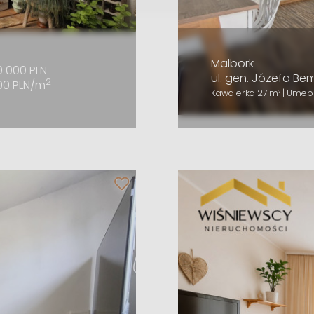
Malbork
0 000 PLN
ul. gen. Józefa Be
2
00 PLN/m
Kawalerka 27 m² | Umeb