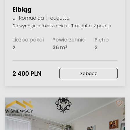
Elbląg
ul. Romualda Traugutta
Do wynajęcia mieszkanie ul. Traugutta, 2 pokoje
Liczba pokoi
Powierzchnia
Piętro
2
2
36 m
3
2 400 PLN
Zobacz