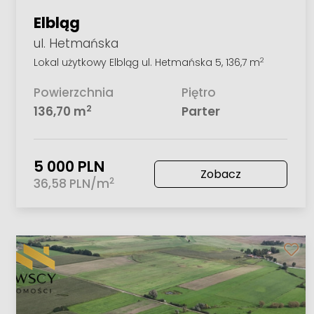
Elbląg
ul. Hetmańska
Lokal użytkowy Elbląg ul. Hetmańska 5, 136,7 m
2
Powierzchnia
Piętro
2
136,70 m
Parter
5 000 PLN
Zobacz
2
36,58 PLN/m