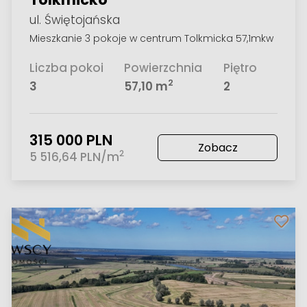
ul. Świętojańska
Mieszkanie 3 pokoje w centrum Tolkmicka 57,1mkw
Liczba pokoi
Powierzchnia
Piętro
2
3
57,10 m
2
315 000 PLN
Zobacz
2
5 516,64 PLN/m