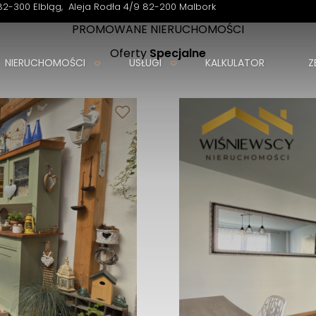
82-300 Elbląg
Aleja Rodła 4/9 82-200 Malbork
PROMOWANE NIERUCHOMOŚCI
Oferty
Specjalne
NIERUCHOMOŚCI
USŁUGI
KALKULATOR
Z
Biuro Nieruchomości Wiśniewscy Nieruchomości
Twoje marzenia, nasza pasja.