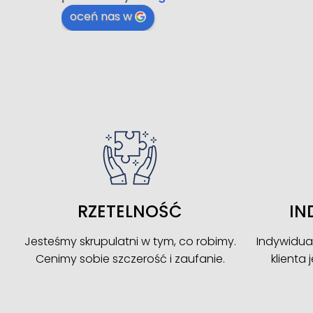
błyskawi
oceń nas w
Katarzy
profesj
świetną 
zaledwi
wsparci
dokument
Polecam
czasie i
transakc
RZETELNOŚĆ
IN
Jesteśmy skrupulatni w tym, co robimy.
Indywidua
Cenimy sobie szczerość i zaufanie.
klienta