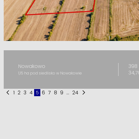
398 
Nowakowo
34,7
1,15 ha pod siedlisko w Nowakowie
1
2
3
4
5
6
7
8
9
...
24