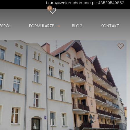
biuro@wnieruchomosci.pl
+48530540852
0
ESPÓŁ
FORMULARZE
BLOG
KONTAKT