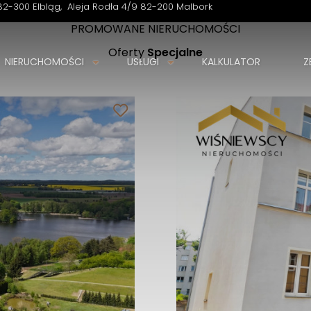
82-300 Elbląg
Aleja Rodła 4/9 82-200 Malbork
PROMOWANE NIERUCHOMOŚCI
Oferty
Specjalne
NIERUCHOMOŚCI
USŁUGI
KALKULATOR
Z
Biuro Nieruchomości Wiśniewscy Nieruchomości
Twoje marzenia, nasza pasja.