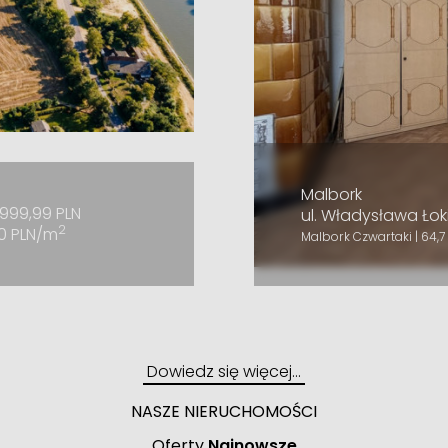
Malbork
999,99 PLN
ul. Władysława Łok
2
0 PLN/m
Malbork Czwartaki | 64,7
Dowiedz się więcej…
NASZE NIERUCHOMOŚCI
Oferty
Najnowsze