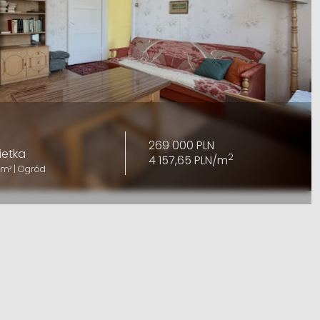
269 000 PLN
ietka
2
4 157,65 PLN/m
 m² | Ogród