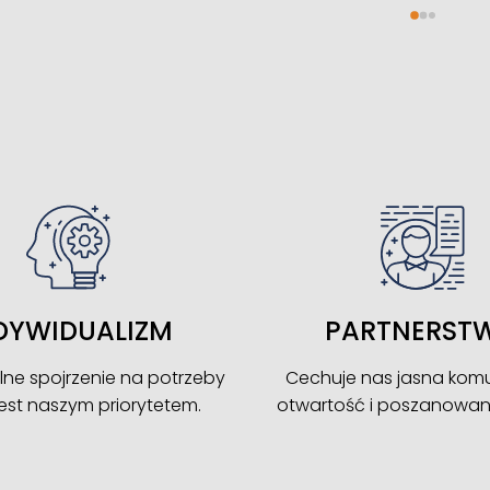
cznie i bezstresowo. Pani 
na wykazała się ogromnym 
onalizmem, przygotowała 
ofertę i znalazła kupca w 
e dwa tygodnie. Pełne 
e na każdym etapie – od 
acji po finał u notariusza. 
 każdemu, komu zależy na 
 bezpieczeństwie 
ji!
DYWIDUALIZM
PARTNERST
lne spojrzenie na potrzeby
Cechuje nas jasna komu
 jest naszym priorytetem.
otwartość i poszanowanie