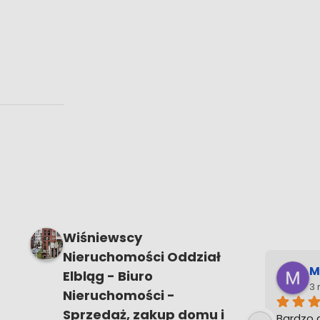
Wiśniewscy
Nieruchomości Oddział
Mirosław Sienkiewicz
M
Elbląg - Biuro
4 months ago
4
Nieruchomości -
Sprzedaż, zakup domu i
ług 
Witam serdecznie. Biuro 
Biuro n