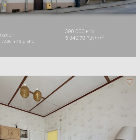
390 000 PLN
ńskich
2
5 349,79 PLN/m
72,90 m², 3. piętro