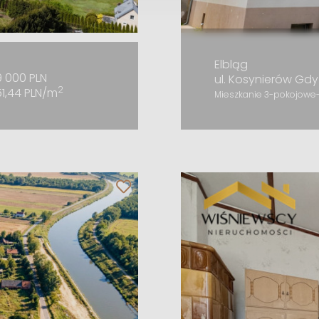
Elbląg
9 000 PLN
ul. Kosynierów Gdy
2
51,44 PLN/m
Mieszkanie 3-pokojowe- 