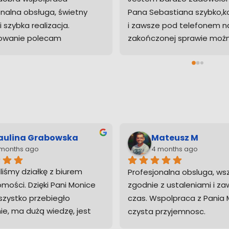
d względem organizacji .
Wisniewscy.Pan Sebastian 
a super pomocna i bardzo 
zorganizowany,pomocny,p
 podchodzi do swojej 
alny.
akich ludzi ze świeczka 
Zawsze sluzy pomoca,kont
 Dziękuję bardzo
razie pytan jest 
natychmiastowy.jestem ba
zadowolona ze wspolpracy
ulia Marzec
Mateusz Bobowsk
 months ago
4 months ago
ym sumieniem polecamy 
Polecam biuro, Pani Kasia W
mężem współpracę z tym 
przeprowadziła cały proce
Sprzedaż mieszkania, która 
dokumentacji zakupowej od
a mi się skomplikowanym 
Polecam
m, przebiegła 