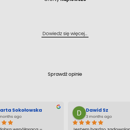
Dowiedz się więcej…
Gd
Mieszkanie 2 pokoje
Sprawdź opinie
arta Gruszewicz
Sylwia K
 months ago
4 months ago
ieruchomości Wiśniewscy 
Polecam biuro nieruchomos