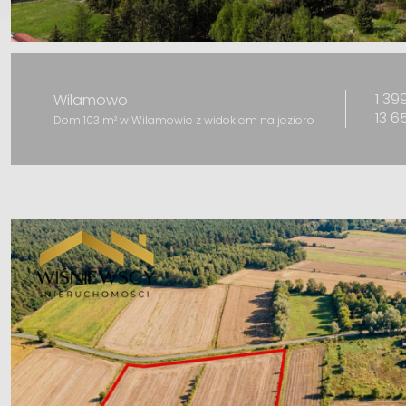
1 39
Wilamowo
13 6
Dom 103 m² w Wilamowie z widokiem na jezioro