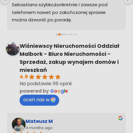
na szybko,konkretnie i zawsze pod 
ANGELIKA I S
em nawet po zakończonej sprawie 
spełniającym
zwonić po poradę.
profesjonaln
ym musiał kupić w przyszłości 
Pani WIOLE
omość na pewno zadzwonię żebym nie 
posiada ogro
ogarniać tego sam
rynku nieruc
Wiśniewscy Nieruchomości Oddział
kupującego i
Malbork - Biuro Nieruchomości -
pogodzić int
Sprzedaż, zakup wynajem domów i
sprzedająceg
mieszkań
współpracę. 
4.9
specjalistk
Na podstawie 116 opinii
FEDOROWSK
powered by
G
o
o
g
l
e
oceń nas w
Mateusz M
4 months ago