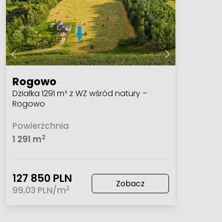
Rogowo
Działka 1291 m² z WZ wśród natury –
Rogowo
Powierzchnia
2
1 291 m
127 850 PLN
Zobacz
2
99,03 PLN/m