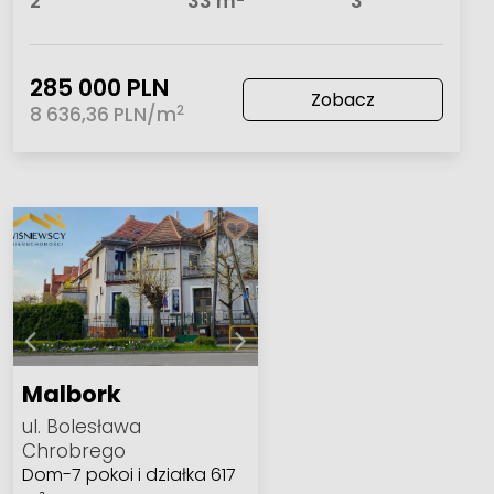
2
33 m
3
285 000 PLN
Zobacz
2
8 636,36 PLN/m
Malbork
ul. Bolesława
Chrobrego
Dom-7 pokoi i działka 617