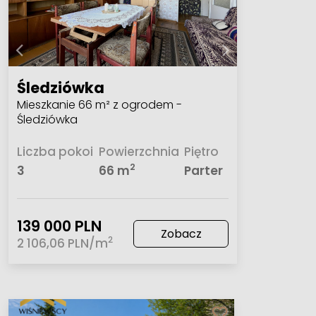
Śledziówka
Mieszkanie 66 m² z ogrodem -
Śledziówka
Liczba pokoi
Powierzchnia
Piętro
2
3
66 m
Parter
139 000 PLN
Zobacz
2
2 106,06 PLN/m