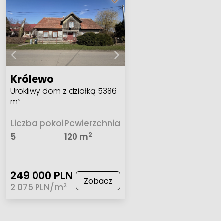
Królewo
Urokliwy dom z działką 5386
m²
Liczba pokoi
Powierzchnia
2
5
120 m
249 000 PLN
Zobacz
2
2 075 PLN/m