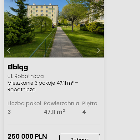
Elbląg
ul. Robotnicza
Mieszkanie 3 pokoje 47,11 m² –
Robotnicza
Liczba pokoi
Powierzchnia
Piętro
2
3
47,11 m
4
250 000 PLN
Zobacz