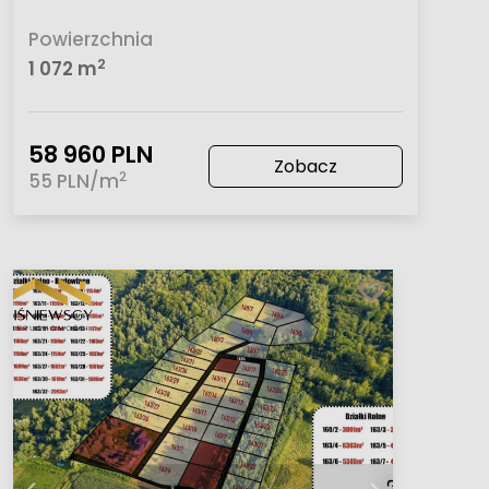
Powierzchnia
2
1 072 m
58 960 PLN
Zobacz
2
55 PLN/m