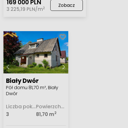
169 000 PLN
Zobacz
2
3 225,19 PLN/m
Biały Dwór
Pół domu 81,70 m², Biały
Dwór
Liczba pokoi
Powierzchnia
2
3
81,70 m