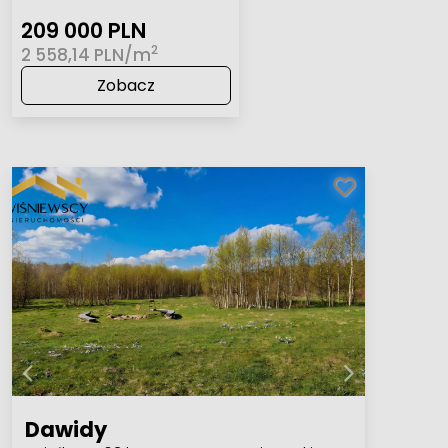
209 000 PLN
2
2 558,14 PLN/m
Zobacz
Dawidy