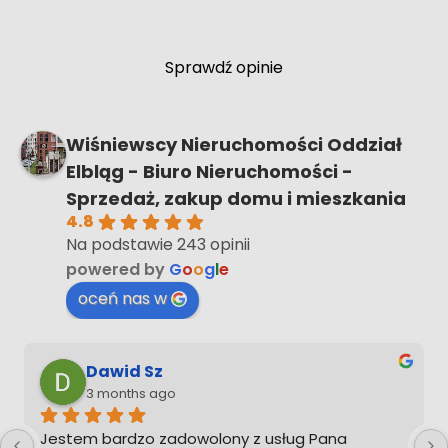
Sprawdź opinie
Wiśniewscy Nieruchomości Oddział
Elbląg - Biuro Nieruchomości -
Sprzedaż, zakup domu i mieszkania
4.8
Na podstawie 243 opinii
powered by
G
o
o
g
l
e
oceń nas w
awid Sz
Miros
months ago
4 mont
bardzo zadowolony z usług Pana 
Witam serdec