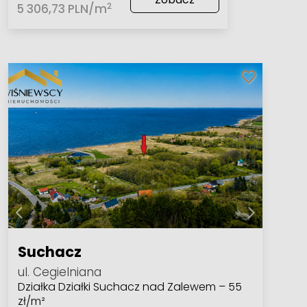
2
5 306,73 PLN/m
Suchacz
ul. Cegielniana
Działka Działki Suchacz nad Zalewem – 55
zł/m²