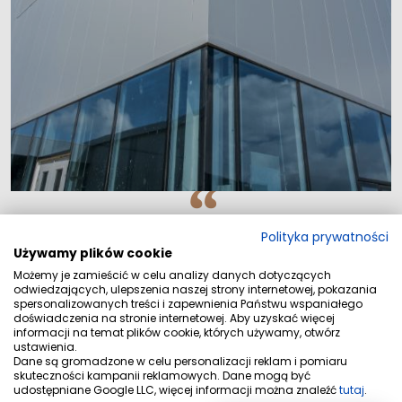
Wybierz swoje cztery ściany. Zaplanuj własny
Polityka prywatności
Używamy plików cookie
rozwój i zainwestuj w swoją przyszłość
Możemy je zamieścić w celu analizy danych dotyczących
odwiedzających, ulepszenia naszej strony internetowej, pokazania
spersonalizowanych treści i zapewnienia Państwu wspaniałego
doświadczenia na stronie internetowej. Aby uzyskać więcej
informacji na temat plików cookie, których używamy, otwórz
ustawienia.
Dane są gromadzone w celu personalizacji reklam i pomiaru
skuteczności kampanii reklamowych. Dane mogą być
udostępniane Google LLC, więcej informacji można znaleźć
tutaj
.