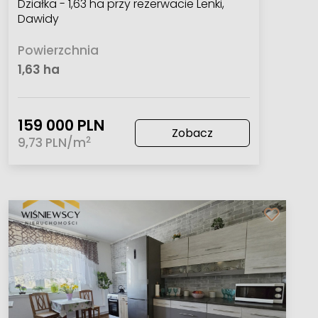
Działka - 1,63 ha przy rezerwacie Lenki,
Dawidy
Powierzchnia
1,63 ha
159 000 PLN
Zobacz
2
9,73 PLN/m