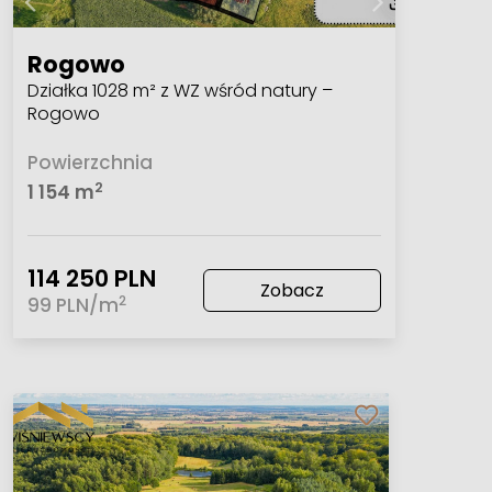
Rogowo
Działka 1028 m² z WZ wśród natury –
Rogowo
Powierzchnia
2
1 154 m
114 250 PLN
Zobacz
2
99 PLN/m