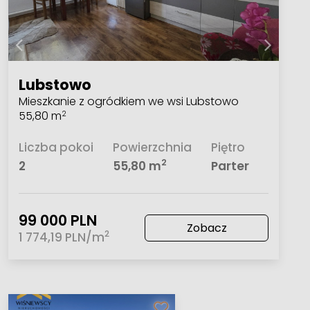
Lubstowo
Mieszkanie z ogródkiem we wsi Lubstowo
55,80 m
2
Liczba pokoi
Powierzchnia
Piętro
2
2
55,80 m
Parter
99 000 PLN
Zobacz
2
1 774,19 PLN/m