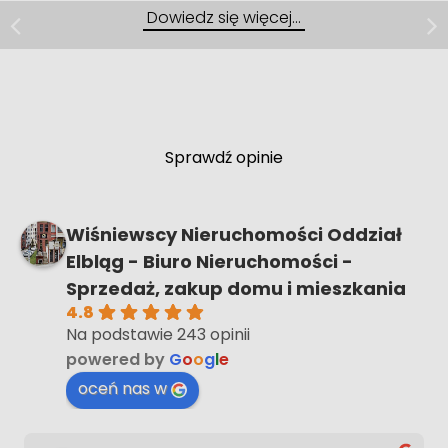
Malbork, ul. gen. Józefa Bema
Dowiedz się więcej…
Kawalerka 27 m² | Umeblowana |
Malbork
Sprawdź opinie
Wiśniewscy Nieruchomości Oddział
Elbląg - Biuro Nieruchomości -
Sprzedaż, zakup domu i mieszkania
4.8
Na podstawie 243 opinii
powered by
G
o
o
g
l
e
oceń nas w