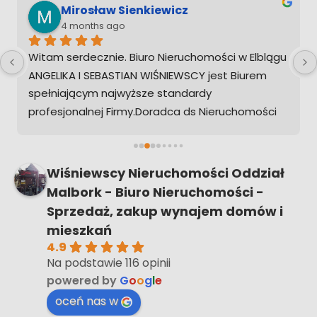
Mirosław Sienkiewicz
4 months ago
Witam serdecznie. Biuro Nieruchomości w Elblągu 
ANGELIKA I SEBASTIAN WIŚNIEWSCY jest Biurem 
spełniającym najwyższe standardy 
profesjonalnej Firmy.Doradca ds Nieruchomości 
Pani WIOLETTA WDOWCZYK-FEDOROWSKA 
posiada ogromną wiedzę i doskonałe wyczucie 
rynku nieruchomości. Świetnie reprezentuje 
Wiśniewscy Nieruchomości Oddział
kupującego i sprzedającego  Potrafi doskonale 
Malbork - Biuro Nieruchomości -
pogodzić interes dwóch stron ,kupującego i 
Sprzedaż, zakup wynajem domów i
sprzedającego. Serdecznie dziękuję za owocną 
mieszkań
współpracę. Polecam w/w BIURO  oraz 
4.9
specjalistkę Panią WIOLETTĘ WDOWCZYK-
Na podstawie 116 opinii
FEDOROWSKĄ
powered by
G
o
o
g
l
e
oceń nas w