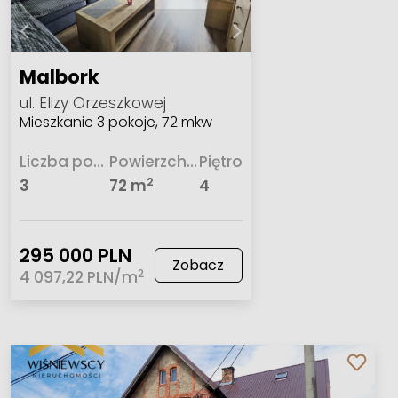
Malbork
ul. Elizy Orzeszkowej
Mieszkanie 3 pokoje, 72 mkw
Liczba pokoi
Powierzchnia
Piętro
2
3
72 m
4
295 000 PLN
Zobacz
2
4 097,22 PLN/m