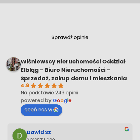
Na wynajem / Malbork / Winda /
Balkon / 2-pokoje
Sprawdź opinie
Wiśniewscy Nieruchomości Oddział
Elbląg - Biuro Nieruchomości -
Sprzedaż, zakup domu i mieszkania
4.8
Na podstawie 243 opinii
powered by
G
o
o
g
l
e
oceń nas w
Mirosław Sienkiewicz
4 months ago