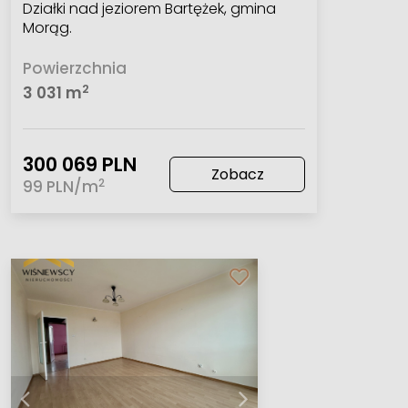
Działki nad jeziorem Bartężek, gmina
Morąg.
Powierzchnia
2
3 031 m
300 069 PLN
Zobacz
2
99 PLN/m