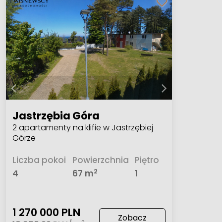
Jastrzębia Góra
2 apartamenty na klifie w Jastrzębiej
Górze
Liczba pokoi
Powierzchnia
Piętro
2
4
67 m
1
1 270 000 PLN
Zobacz