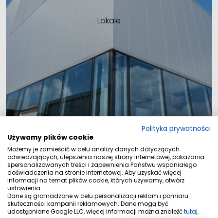
Lokale
Polityka prywatności
Używamy plików cookie
Możemy je zamieścić w celu analizy danych dotyczących
Wybierz swoje cztery ściany. Zaplanuj własny
odwiedzających, ulepszenia naszej strony internetowej, pokazania
rozwój i zainwestuj w swoją przyszłość
spersonalizowanych treści i zapewnienia Państwu wspaniałego
doświadczenia na stronie internetowej. Aby uzyskać więcej
informacji na temat plików cookie, których używamy, otwórz
ustawienia.
Dane są gromadzone w celu personalizacji reklam i pomiaru
skuteczności kampanii reklamowych. Dane mogą być
udostępniane Google LLC, więcej informacji można znaleźć
tutaj
.