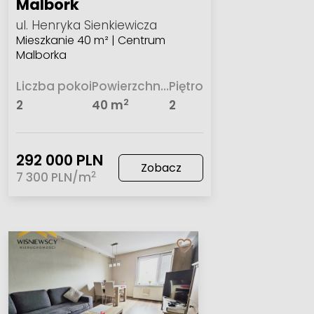
Malbork
ul. Henryka Sienkiewicza
Mieszkanie 40 m² | Centrum
Malborka
Liczba pokoi
Powierzchnia
Piętro
2
2
40 m
2
292 000 PLN
Zobacz
2
7 300 PLN/m