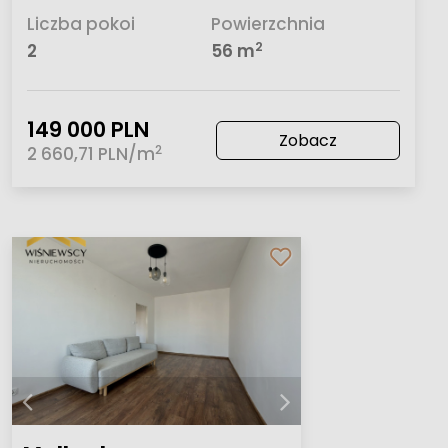
Liczba pokoi
Powierzchnia
2
2
56 m
149 000 PLN
Zobacz
2
2 660,71 PLN/m