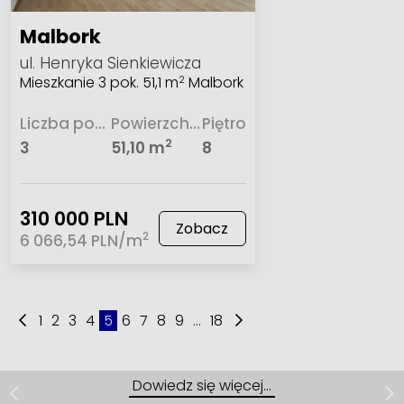
Malbork
ul. Henryka Sienkiewicza
Mieszkanie 3 pok. 51,1 m
Malbork
2
Liczba pokoi
Powierzchnia
Piętro
2
3
51,10 m
8
310 000 PLN
Zobacz
2
6 066,54 PLN/m
1
2
3
4
5
6
7
8
9
...
18
Mieszkanie | Wynajem
Malbork, ul. Jagiellońska
Dowiedz się więcej…