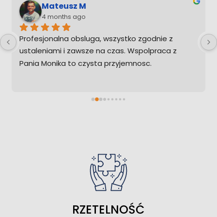
Grzegorz Kołodziej
4 months ago
odnie z 
Pani Katarzyna sprawnie przeprowadziła
lpraca z 
wszystko, polecam.
c.
RZETELNOŚĆ