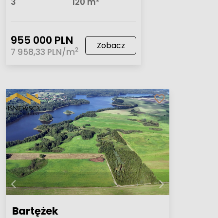
3
120 m
955 000 PLN
Zobacz
2
7 958,33 PLN/m
Bartężek