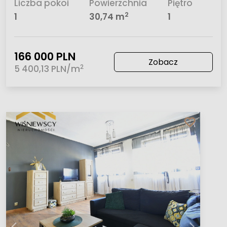
Liczba pokoi
Powierzchnia
Piętro
2
1
30,74 m
1
166 000 PLN
Zobacz
2
5 400,13 PLN/m