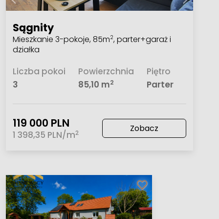
Sągnity
Mieszkanie 3-pokoje, 85m
, parter+garaż i
2
działka
Liczba pokoi
Powierzchnia
Piętro
2
3
85,10 m
Parter
119 000 PLN
Zobacz
2
1 398,35 PLN/m