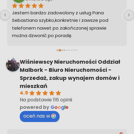
Witam serdecznie. Biuro Nieruchomości w Elblągu 
ANGELIKA I SEBASTIAN WIŚNIEWSCY jest Biurem 
spełniającym najwyższe standardy 
profesjonalnej Firmy.Doradca ds Nieruchomości 
Pani WIOLETTA WDOWCZYK-FEDOROWSKA 
e 
posiada ogromną wiedzę i doskonałe wyczucie 
rynku nieruchomości. Świetnie reprezentuje 
Wiśniewscy Nieruchomości Oddział
kupującego i sprzedającego  Potrafi doskonale 
Malbork - Biuro Nieruchomości -
pogodzić interes dwóch stron ,kupującego i 
Sprzedaż, zakup wynajem domów i
sprzedającego. Serdecznie dziękuję za owocną 
mieszkań
współpracę. Polecam w/w BIURO  oraz 
4.9
specjalistkę Panią WIOLETTĘ WDOWCZYK-
Na podstawie 116 opinii
FEDOROWSKĄ
powered by
G
o
o
g
l
e
oceń nas w