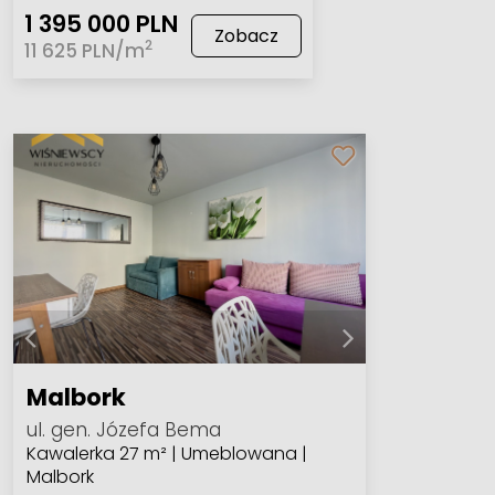
1 395 000 PLN
Zobacz
2
11 625 PLN/m
Malbork
ul. gen. Józefa Bema
Kawalerka 27 m² | Umeblowana |
Malbork