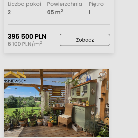
Liczba pokoi
Powierzchnia
Piętro
2
2
65 m
1
396 500 PLN
Zobacz
2
6 100 PLN/m