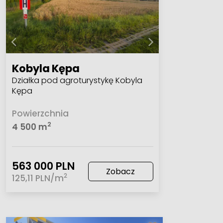
Kobyla Kępa
Działka pod agroturystykę Kobyla
Kępa
Powierzchnia
2
4 500 m
563 000 PLN
Zobacz
2
125,11 PLN/m