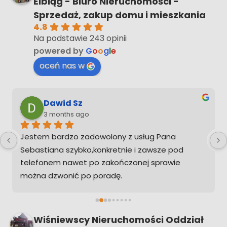
Elbląg - Biuro Nieruchomości -
Sprzedaż, zakup domu i mieszkania
4.8
Na podstawie 243 opinii
powered by
G
o
o
g
l
e
oceń nas w
Dawid Sz
3 months ago
Jestem bardzo zadowolony z usług Pana 
Sebastiana szybko,konkretnie i zawsze pod 
telefonem nawet po zakończonej sprawie 
można dzwonić po poradę.
Ps. Gdybym musiał kupić w przyszłości 
nieruchomość na pewno zadzwonię żebym nie 
musiał ogarniać tego sam
Wiśniewscy Nieruchomości Oddział