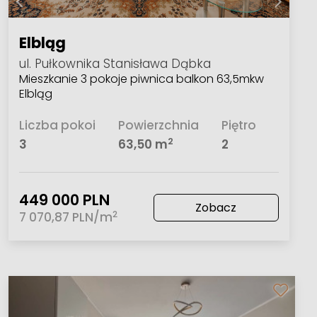
Elbląg
ul. Pułkownika Stanisława Dąbka
Mieszkanie 3 pokoje piwnica balkon 63,5mkw
Elbląg
Liczba pokoi
Powierzchnia
Piętro
2
3
63,50 m
2
449 000 PLN
Zobacz
2
7 070,87 PLN/m