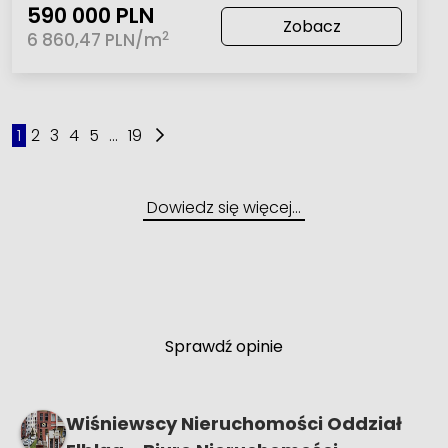
590 000 PLN
Zobacz
2
6 860,47 PLN/m
1
2
3
4
5
...
19
Dowiedz się więcej…
Sprawdź opinie
Wiśniewscy Nieruchomości Oddział