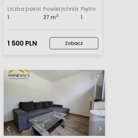
Liczba pokoi
Powierzchnia
Piętro
2
1
27 m
1
1 500 PLN
Zobacz