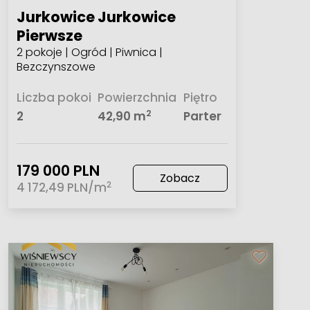
Jurkowice Jurkowice
Pierwsze
2 pokoje | Ogród | Piwnica |
Bezczynszowe
Liczba pokoi
Powierzchnia
Piętro
2
2
42,90 m
Parter
179 000 PLN
Zobacz
2
4 172,49 PLN/m