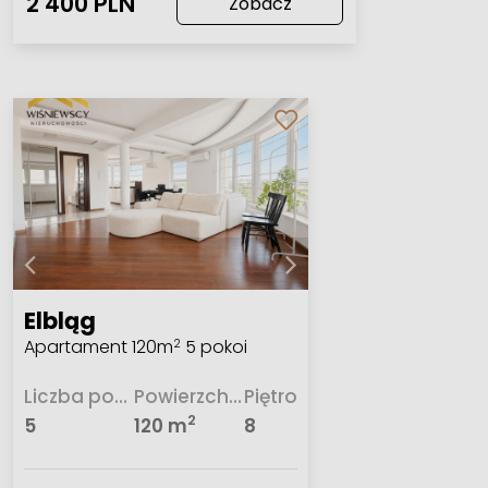
2 400 PLN
Zobacz
Elbląg
Apartament 120m
5 pokoi
2
Liczba pokoi
Powierzchnia
Piętro
2
5
120 m
8