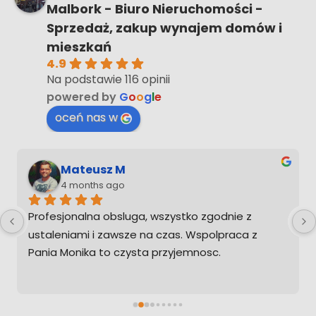
Malbork - Biuro Nieruchomości -
Sprzedaż, zakup wynajem domów i
mieszkań
4.9
Na podstawie 116 opinii
powered by
G
o
o
g
l
e
oceń nas w
Mateusz M
4 months ago
Profesjonalna obsluga, wszystko zgodnie z 
ustaleniami i zawsze na czas. Wspolpraca z 
Pania Monika to czysta przyjemnosc.