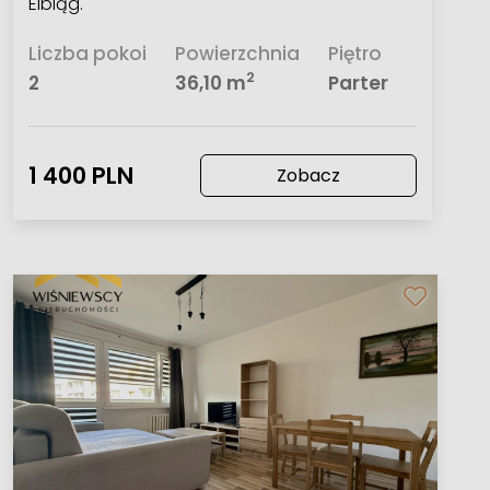
Elbląg.
Liczba pokoi
Powierzchnia
Piętro
2
2
36,10 m
Parter
1 400 PLN
Zobacz