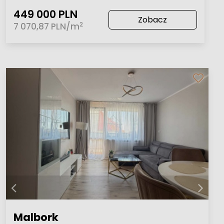
449 000 PLN
Zobacz
2
7 070,87 PLN/m
Malbork