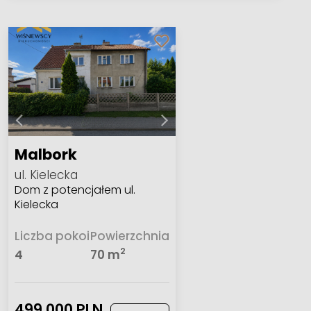
Malbork
ul. Kielecka
Dom z potencjałem ul.
Kielecka
Liczba pokoi
Powierzchnia
2
4
70 m
499 000 PLN