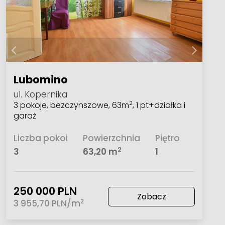
Lubomino
ul. Kopernika
3 pokoje, bezczynszowe, 63m
, 1 pt+działka i
2
garaż
Liczba pokoi
Powierzchnia
Piętro
2
3
63,20 m
1
250 000 PLN
Zobacz
2
3 955,70 PLN/m