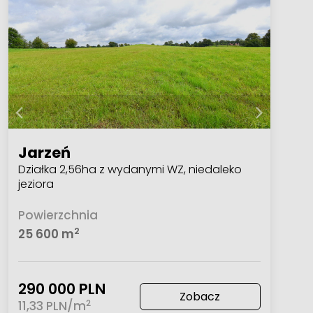
Jarzeń
Działka 2,56ha z wydanymi WZ, niedaleko
jeziora
Powierzchnia
2
25 600 m
290 000 PLN
Zobacz
2
11,33 PLN/m