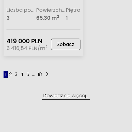
Liczba pokoi
Powierzchnia
Piętro
2
3
65,30 m
1
419 000 PLN
Zobacz
2
6 416,54 PLN/m
1
2
3
4
5
...
18
Dowiedz się więcej…