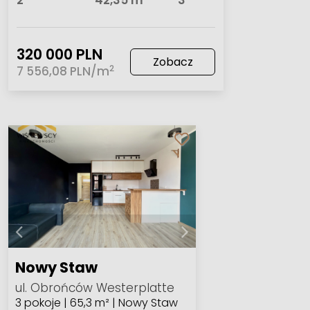
2
42,35 m
3
320 000 PLN
Zobacz
2
7 556,08 PLN/m
Nowy Staw
ul. Obrońców Westerplatte
3 pokoje | 65,3 m² | Nowy Staw