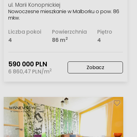
ul. Marii Konopnickiej
Nowoczesne mieszkanie w Malborku o pow. 86
mkw.
Liczba pokoi
Powierzchnia
Piętro
2
4
86 m
4
590 000 PLN
Zobacz
2
6 860,47 PLN/m