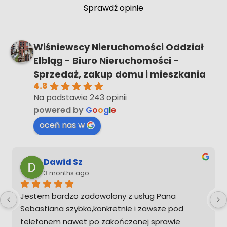
Sprawdź opinie
Wiśniewscy Nieruchomości Oddział
Elbląg - Biuro Nieruchomości -
Sprzedaż, zakup domu i mieszkania
4.8
Na podstawie 243 opinii
powered by
G
o
o
g
l
e
oceń nas w
Dawid Sz
3 months ago
Jestem bardzo zadowolony z usług Pana 
Sebastiana szybko,konkretnie i zawsze pod 
telefonem nawet po zakończonej sprawie 