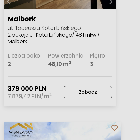
Malbork
ul. Tadeusza Kotarbińskiego
2 pokoje ul. Kotarbińskiego/ 48,1 mkw /
Malbork
Liczba pokoi
Powierzchnia
Piętro
2
2
48,10 m
3
379 000 PLN
Zobacz
2
7 879,42 PLN/m