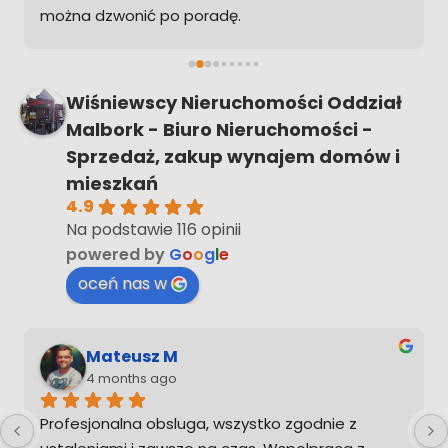
można dzwonić po poradę.
Ps. Gdybym musiał kupić w przyszłości 
nieruchomość na pewno zadzwonię żebym nie 
musiał ogarniać tego sam
Wiśniewscy Nieruchomości Oddział
Malbork - Biuro Nieruchomości -
Sprzedaż, zakup wynajem domów i
mieszkań
4.9
Na podstawie 116 opinii
powered by
G
o
o
g
l
e
oceń nas w
Mateusz M
4 months ago
Profesjonalna obsluga, wszystko zgodnie z 