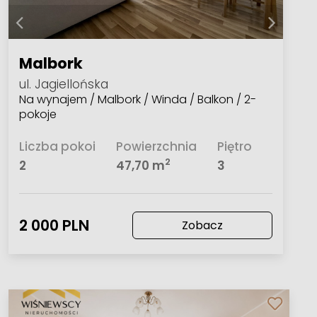
Malbork
ul. Jagiellońska
Na wynajem / Malbork / Winda / Balkon / 2-
pokoje
Liczba pokoi
Powierzchnia
Piętro
2
2
47,70 m
3
2 000 PLN
Zobacz