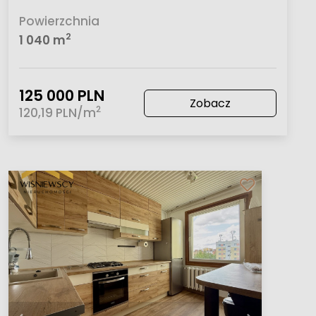
Powierzchnia
2
1 040 m
125 000 PLN
Zobacz
2
120,19 PLN/m