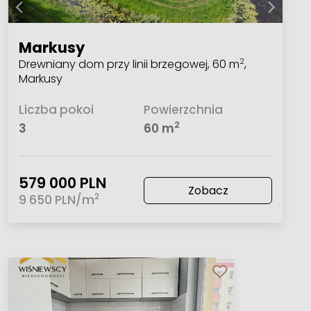
Markusy
Drewniany dom przy linii brzegowej, 60 m
,
2
Markusy
Liczba pokoi
Powierzchnia
2
3
60 m
579 000 PLN
Zobacz
2
9 650 PLN/m