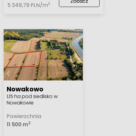
Zobacz
2
5 349,79 PLN/m
Nowakowo
1,15 ha pod siedlisko w
Nowakowie
Powierzchnia
2
11 500 m