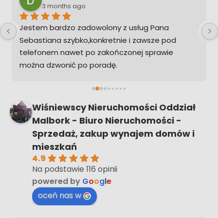
3 months ago
estem bardzo zadowolony z usług Pana 
Witam
ebastiana szybko,konkretnie i zawsze pod 
ANGEL
elefonem nawet po zakończonej sprawie 
spełn
ożna dzwonić po poradę.
profe
s. Gdybym musiał kupić w przyszłości 
Pani
ieruchomość na pewno zadzwonię żebym nie 
posia
usiał ogarniać tego sam
rynku 
Wiśniewscy Nieruchomości Oddział
kupuj
Malbork - Biuro Nieruchomości -
pogod
Sprzedaż, zakup wynajem domów i
sprze
mieszkań
współ
4.9
specj
Na podstawie 116 opinii
FEDO
powered by
G
o
o
g
l
e
oceń nas w