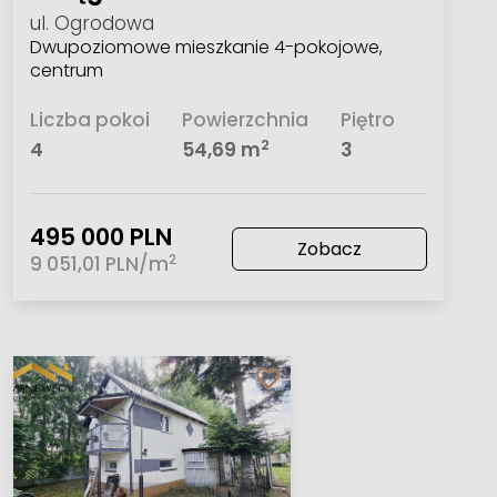
ul. Ogrodowa
Dwupoziomowe mieszkanie 4-pokojowe,
centrum
Liczba pokoi
Powierzchnia
Piętro
2
4
54,69 m
3
495 000 PLN
Zobacz
2
9 051,01 PLN/m