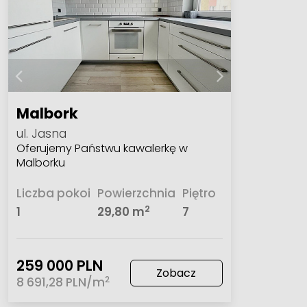
Malbork
ul. Jasna
Oferujemy Państwu kawalerkę w
Malborku
Liczba pokoi
Powierzchnia
Piętro
2
1
29,80 m
7
259 000 PLN
Zobacz
2
8 691,28 PLN/m