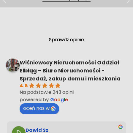
Kawalerka 27 m² | Umeblowana |
Malbork
Sprawdź opinie
Wiśniewscy Nieruchomości Oddział
Elbląg - Biuro Nieruchomości -
Sprzedaż, zakup domu i mieszkania
4.8
Na podstawie 243 opinii
powered by
G
o
o
g
l
e
oceń nas w
Dawid Sz