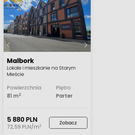
Malbork
Lokale i mieszkanie na Starym
Mieście
Powierzchnia
Piętro
2
81 m
Parter
5 880 PLN
Zobacz
2
72,59 PLN/m