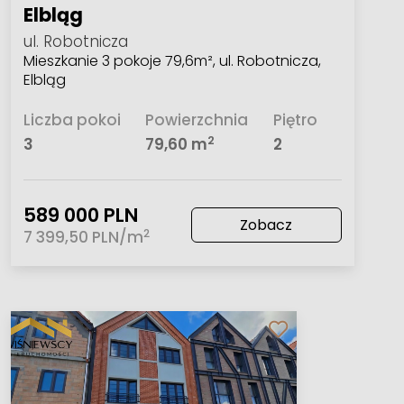
Elbląg
ul. Robotnicza
Mieszkanie 3 pokoje 79,6m², ul. Robotnicza,
Elbląg
Liczba pokoi
Powierzchnia
Piętro
2
3
79,60 m
2
589 000 PLN
Zobacz
2
7 399,50 PLN/m