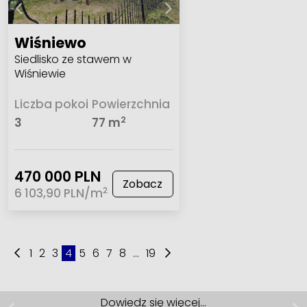
Wiśniewo
Siedlisko ze stawem w
Wiśniewie
Liczba pokoi
Powierzchnia
2
3
77 m
470 000 PLN
Zobacz
2
6 103,90 PLN/m
1
2
3
4
5
6
7
8
...
19
Mieszkanie | Wynajem
Malbork, ul. gen. Józefa Bema
Dowiedz się więcej…