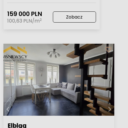
159 000 PLN
Zobacz
2
100,63 PLN/m
Elbląg