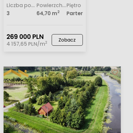
Liczba pokoi
Powierzchnia
Piętro
2
3
64,70 m
Parter
269 000 PLN
Zobacz
2
4 157,65 PLN/m