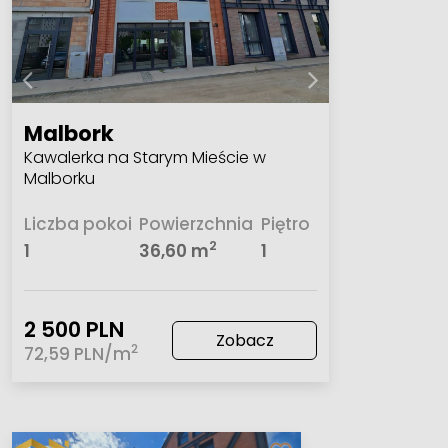
Malbork
Kawalerka na Starym Mieście w
Malborku
Liczba pokoi
Powierzchnia
Piętro
2
1
36,60 m
1
2 500 PLN
Zobacz
2
72,59 PLN/m