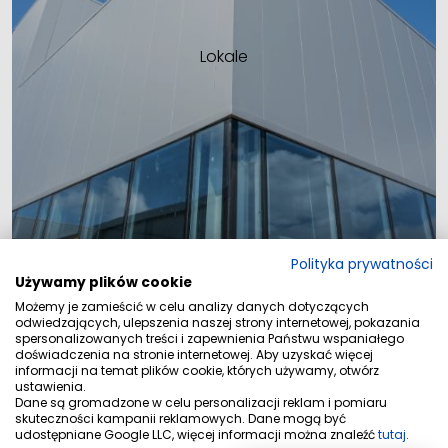
Lokale
Polityka prywatności
Używamy plików cookie
Możemy je zamieścić w celu analizy danych dotyczących
odwiedzających, ulepszenia naszej strony internetowej, pokazania
Wybierz swoje cztery ściany. Zaplanuj własny
spersonalizowanych treści i zapewnienia Państwu wspaniałego
rozwój i zainwestuj w swoją przyszłość
doświadczenia na stronie internetowej. Aby uzyskać więcej
informacji na temat plików cookie, których używamy, otwórz
ustawienia.
Dane są gromadzone w celu personalizacji reklam i pomiaru
skuteczności kampanii reklamowych. Dane mogą być
udostępniane Google LLC, więcej informacji można znaleźć
tutaj
.