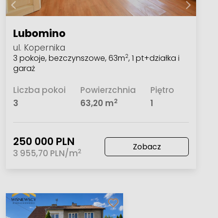
Lubomino
ul. Kopernika
3 pokoje, bezczynszowe, 63m
, 1 pt+działka i
2
garaż
Liczba pokoi
Powierzchnia
Piętro
2
3
63,20 m
1
250 000 PLN
Zobacz
2
3 955,70 PLN/m