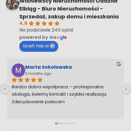
Wiśniewscy Nieruchomości Oddział
Elbląg - Biuro Nieruchomości -
Sprzedaż, zakup domu i mieszkania
4.8
Na podstawie 243 opinii
powered by
G
o
o
g
l
e
oceń nas w
Dawid Sz
3 months ago
Jestem bardzo zadowolony z usług Pana 
Sebastiana szybko,konkretnie i zawsze pod 
telefonem nawet po zakończonej sprawie 
można dzwonić po poradę.
Ps. Gdybym musiał kupić w przyszłości 
nieruchomość na pewno zadzwonię żebym nie 