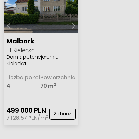
Malbork
ul. Kielecka
Dom z potencjałem ul.
Kielecka
Liczba pokoi
Powierzchnia
2
4
70 m
499 000 PLN
Zobacz
2
7 128,57 PLN/m