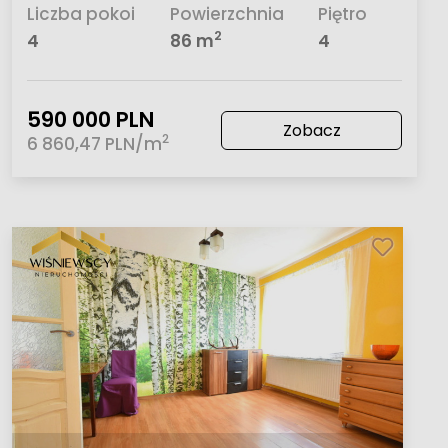
Liczba pokoi
Powierzchnia
Piętro
2
4
86 m
4
590 000 PLN
Zobacz
2
6 860,47 PLN/m