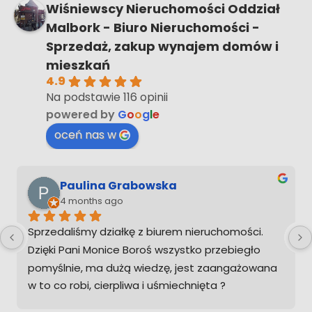
musiał ogarniać tego sam
Wiśniewscy Nieruchomości Oddział
Malbork - Biuro Nieruchomości -
Sprzedaż, zakup wynajem domów i
mieszkań
4.9
Na podstawie 116 opinii
powered by
G
o
o
g
l
e
oceń nas w
Mateusz M
4 months ago
Profesjonalna obsluga, wszystko zgodnie z 
ustaleniami i zawsze na czas. Wspolpraca z 
Pania Monika to czysta przyjemnosc.