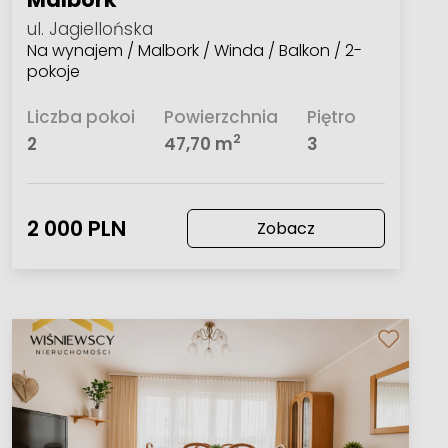
ul. Jagiellońska
Na wynajem / Malbork / Winda / Balkon / 2-
pokoje
Liczba pokoi
Powierzchnia
Piętro
2
2
47,70 m
3
2 000 PLN
Zobacz