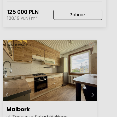
125 000 PLN
Zobacz
2
120,19 PLN/m
Malbork