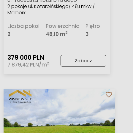
ul. Tadeusza Kotarbińskiego
2 pokoje ul. Kotarbińskiego/ 48,1 mkw /
Malbork
Liczba pokoi
Powierzchnia
Piętro
2
2
48,10 m
3
379 000 PLN
Zobacz
2
7 879,42 PLN/m