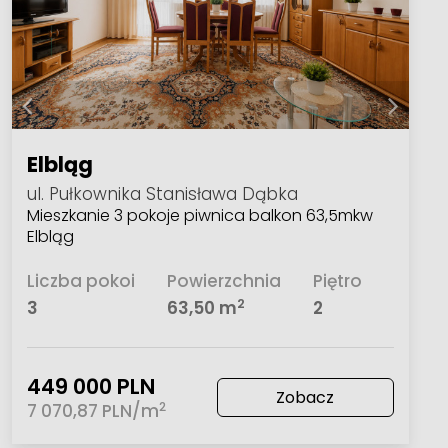
Elbląg
ul. Pułkownika Stanisława Dąbka
Mieszkanie 3 pokoje piwnica balkon 63,5mkw
Elbląg
Liczba pokoi
Powierzchnia
Piętro
2
3
63,50 m
2
449 000 PLN
Zobacz
2
7 070,87 PLN/m