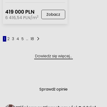
419 000 PLN
Zobacz
2
6 416,54 PLN/m
1
2
3
4
5
...
18
Dowiedz się więcej…
Sprawdź opinie