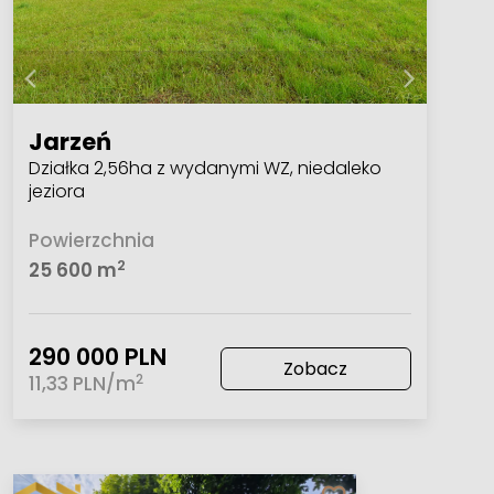
Jarzeń
Działka 2,56ha z wydanymi WZ, niedaleko
jeziora
Powierzchnia
2
25 600 m
290 000 PLN
Zobacz
2
11,33 PLN/m