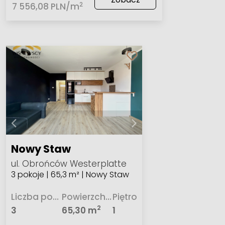
2
7 556,08 PLN/m
Nowy Staw
ul. Obrońców Westerplatte
3 pokoje | 65,3 m² | Nowy Staw
Liczba pokoi
Powierzchnia
Piętro
2
3
65,30 m
1