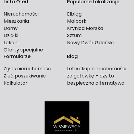
Lista Ofert
Popularne Lokalizacje
Nieruchomości
Elbląg
Mieszkania
Malbork
Domy
Krynica Morska
Działki
Sztum
Lokale
Nowy Dwór Gdański
Oferty specjalne
Formularze
Blog
Zgłoś nieruchomość
Letni skup nieruchomości
Zleć poszukiwanie
za gotówkę – czy to
Kalkulator
bezpieczna alternatywa
dla długiego czekania na
kupca?