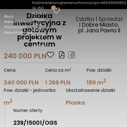
Rzeźnicka
biuro@wnieruchomosci.pl
+48530540852
0
14-15D
82-300
Działka
Biuro
Działka | Sprzedaż
Elbląg
inwestycyjna z
Nieruchomości
|
Dobre Miasto,
Aleja
Wiśniewscy
gotowym
pl. Jana Pawła II
Rodła
Nieruchomości
projektem w
4/9 82-
200
centrum
Malbork
240 000 PLN
2
Cena
Cena za m
Pow. działki
2
240 000 PLN
1 269 PLN
189 m
Pow. działki - jednostka
Ukształtowanie działki
2
m
Płaska
Numer oferty
239/15001/OGS