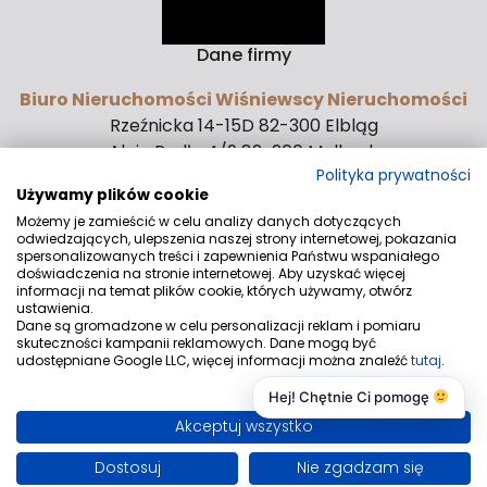
Dane firmy
Biuro Nieruchomości Wiśniewscy Nieruchomości
Rzeźnicka 14-15D 82-300 Elbląg
Aleja Rodła 4/9 82-200 Malbork
Kontakt
Polityka prywatności
Używamy plików cookie
biuro@wnieruchomosci.pl
Możemy je zamieścić w celu analizy danych dotyczących
odwiedzających, ulepszenia naszej strony internetowej, pokazania
+48530540852
spersonalizowanych treści i zapewnienia Państwu wspaniałego
doświadczenia na stronie internetowej. Aby uzyskać więcej
Znajdziesz nas tu
informacji na temat plików cookie, których używamy, otwórz
ustawienia.
Dane są gromadzone w celu personalizacji reklam i pomiaru
skuteczności kampanii reklamowych. Dane mogą być
udostępniane Google LLC, więcej informacji można znaleźć
tutaj
.
Hej! Chętnie Ci pomogę
© 2026 Wszystkie prawa zastrzeżone | Program dla biur
nieruchomości - asaricrm.com
Akceptuj wszystko
Dostosuj
Nie zgadzam się
Zadzwoń
Wiadomość