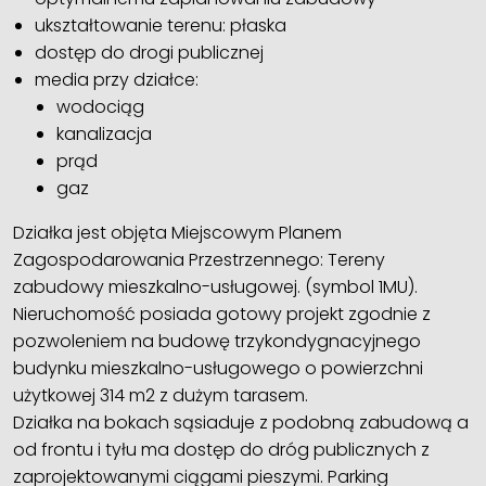
ukształtowanie terenu: płaska
dostęp do drogi publicznej
media przy działce:
wodociąg
kanalizacja
prąd
gaz
Działka jest objęta Miejscowym Planem
Zagospodarowania Przestrzennego: Tereny
zabudowy mieszkalno-usługowej. (symbol 1MU).
Nieruchomość posiada gotowy projekt zgodnie z
pozwoleniem na budowę trzykondygnacyjnego
budynku mieszkalno-usługowego o powierzchni
użytkowej 314 m2 z dużym tarasem.
Działka na bokach sąsiaduje z podobną zabudową a
od frontu i tyłu ma dostęp do dróg publicznych z
zaprojektowanymi ciągami pieszymi. Parking