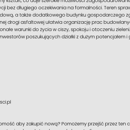
ny kształt, co daje szerokie możliwości zagospodarowa
ycji bez długiego oczekiwania na formalności. Teren spra
odową, a także dodatkowego budynku gospodarczego zg
ej drogi asfaltowej ułatwia organizację prac budowlanych
ałe warunki do życia w ciszy, spokoju i otoczeniu zieleni
 inwestorów poszukujących działki z dużym potencjałem 
ci.pl
homość aby zakupić nową? Pomożemy przejść przez ten ca