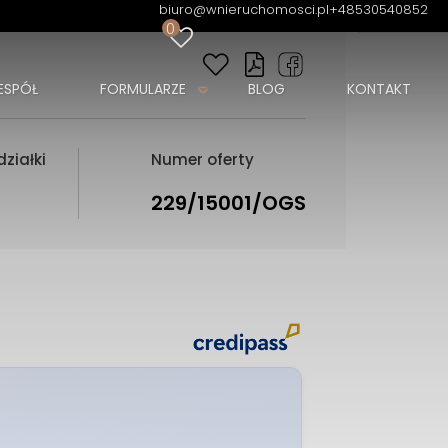
biuro@wnieruchomosci.pl
+48530540852
0
ESPÓŁ
FORMULARZE
BLOG
KONTAKT
ziałki
Numer oferty
229/15001/OGS