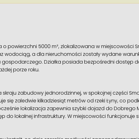
 o powierzchni 5000 m², zlokalizowana w miejscowości S
oraz wodociąg, a dla nieruchomości zostały wydane wa
gospodarczego. Działka posiada bezpośredni dostęp do 
żdej porze roku.
 skraju zabudowy jednorodzinnej, w spokojnej części Smo
je się zaledwie kilkadziesiąt metrów od rzeki Łyny, co podkr
ocześnie lokalizacja zapewnia szybki dojazd do Dobrego M
 do lokalnej infrastruktury. W miejscowości funkcjonuje s