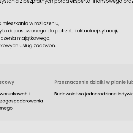
zystania z bezpłatnych porad eksperta finansowego or
mieszkania w rozliczeniu,
ytu dopasowanego do potrzeb i aktualnej sytuacji,
czenia majątkowego,
atkowych usług zadzwoń.
jscowy
Przeznaczenie działki w planie l
warunkowań i 
Budownictwo jednorodzinne indywi
 zagospodarowania 
ennego