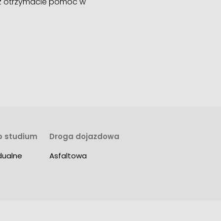
az otrzymacie pomoc w
ub studium
Droga dojazdowa
dualne
Asfaltowa