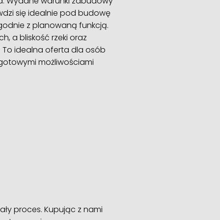
nia. Wydane warunki zabudowy
wdzi się idealnie pod budowę
odnie z planowaną funkcją.
, a bliskość rzeki oraz
. To idealna oferta dla osób
i gotowymi możliwościami
ły proces. Kupując z nami