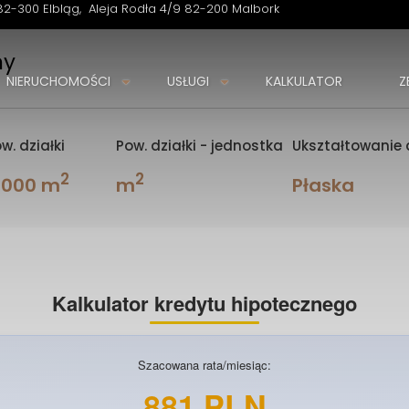
82-300 Elbląg
Aleja Rodła 4/9 82-200 Malbork
ny
NIERUCHOMOŚCI
USŁUGI
KALKULATOR
Z
w. działki
Pow. działki - jednostka
Ukształtowanie d
2
2
 000 m
m
Płaska