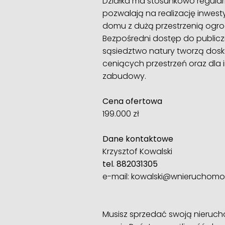
Działka ma stosunkowo regular
pozwalają na realizację inwest
domu z dużą przestrzenią ogr
Bezpośredni dostęp do publiczn
sąsiedztwo natury tworzą doskon
ceniących przestrzeń oraz dla
zabudowy.
Cena ofertowa
199.000 zł
Dane kontaktowe
Krzysztof Kowalski
tel. 882031305
e-mail: kowalski@wnieruchomos
Musisz sprzedać swoją nieruc