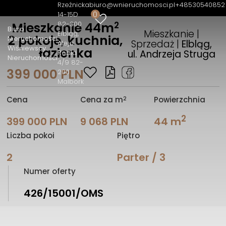
Rzeźnicka
biuro@wnieruchomosci.pl
+48530540852
0
14-15D
2
82-300
Mieszkanie 44m
Biuro
Mieszkanie |
Elbląg
2 pokoje, kuchnia,
Nieruchomości
Sprzedaż |
Elbląg,
Aleja
Wiśniewscy
łazienka
ul. Andrzeja Struga
Rodła
Nieruchomości
4/9 82-
399 000 PLN
200
Malbork
2
Cena
Cena za m
Powierzchnia
2
399 000 PLN
9 068 PLN
44 m
Liczba pokoi
Piętro
2
Parter / 3
Numer oferty
426/15001/OMS