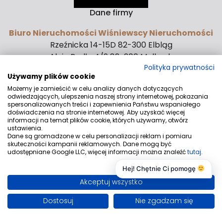
Dane firmy
Biuro Nieruchomości Wiśniewscy Nieruchomości
Rzeźnicka 14-15D 82-300 Elbląg
Aleja Rodła 4/9 82-200 Malbork
Kontakt
Polityka prywatności
Używamy plików cookie
biuro@wnieruchomosci.pl
Możemy je zamieścić w celu analizy danych dotyczących
odwiedzających, ulepszenia naszej strony internetowej, pokazania
+48530540852
spersonalizowanych treści i zapewnienia Państwu wspaniałego
doświadczenia na stronie internetowej. Aby uzyskać więcej
Znajdziesz nas tu
informacji na temat plików cookie, których używamy, otwórz
ustawienia.
Dane są gromadzone w celu personalizacji reklam i pomiaru
skuteczności kampanii reklamowych. Dane mogą być
udostępniane Google LLC, więcej informacji można znaleźć
tutaj
.
Hej! Chętnie Ci pomogę
© 2026 Wszystkie prawa zastrzeżone | Program dla biur
nieruchomości - asaricrm.com
Akceptuj wszystko
Dostosuj
Nie zgadzam się
Zadzwoń
Wiadomość