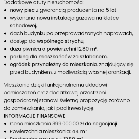
Dodatkowe atuty nieruchomości:
nowy piec
z gwarancją producenta na
5 lat
,
wykonana
nowa instalacja gazowa na klatce
schodowej
,
dach budynku po przeprowadzonych naprawach,
dostęp do
wspólnego strychu
,
duża piwnica o powierzchni 12,80 m²
,
parking dla mieszkańców za szlabanem
,
ogródek przynależny do mieszkania
, znajdujący się
przed budynkiem, z możliwością własnej aranżacji.
Mieszkanie dzięki funkcjonalnemu układowi
pomieszczeń oraz dodatkowej przestrzeni
gospodarczej stanowi świetną propozycję zarówno
do zamieszkania, jak i pod inwestycję.
INFORMACJE FINANSOWE
Cena mieszkania 399.000.00
zł do negocjacji
Powierzchnia mieszkania:
44 m²