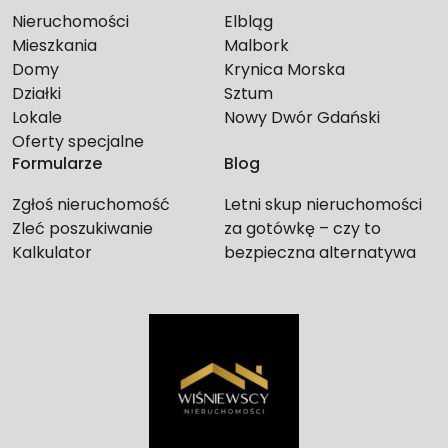
Nieruchomości
Elbląg
Mieszkania
Malbork
Domy
Krynica Morska
Działki
Sztum
Lokale
Nowy Dwór Gdański
Oferty specjalne
Formularze
Blog
Zgłoś nieruchomość
Letni skup nieruchomości
Zleć poszukiwanie
za gotówkę – czy to
Kalkulator
bezpieczna alternatywa
dla długiego czekania na
kupca?