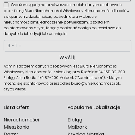
Wyrażam zgodę na przetwarzanie moich danych osobowych
przez firmę Biuro Nieruchomości Wiśniewscy Nieruchomości dla celów
związanych z działalnością pośrednictwa w obrocie
nieruchomościami, jednocześnie potwierdzam, iż zostałem
poinformowany o tym, iż będę posiadać dostęp do treści swoich
danych do ich edycji lub usunięcia.
Administratorem danych osobowych jest Biuro Nieruchomości
Wiśniewscy Nieruchomości z siedzibą przy Rzeźnicka 14-15D 82-300
Elbląg, Aleja Rodła 4/9 82-200 Malbork (“Administrator”), z którym
można się skontaktować przez adres biuro@wnieruchomosci.pl…
czytaj więcej
Lista Ofert
Popularne Lokalizacje
Nieruchomości
Elbląg
Mieszkania
Malbork
Domy
Krynica Morska