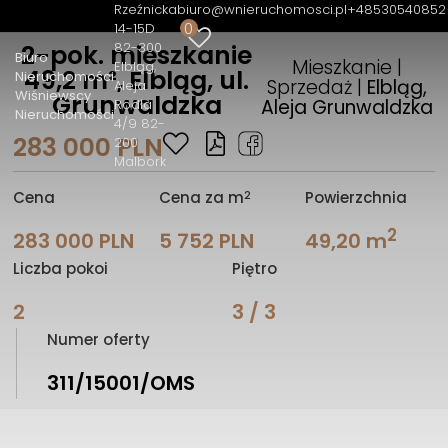
Rzeźnicka
biuro@wnieruchomosci.pl
+48530540852
0
14-15D
82-300
2-pok. mieszkanie
Biuro
Mieszkanie |
Elbląg
49,2 m², Elbląg, ul.
Nieruchomości
Sprzedaż |
Elbląg,
Aleja
Wiśniewscy
Grunwaldzka
Aleja Grunwaldzka
Rodła
Nieruchomości
4/9 82-
283 000 PLN
200
Malbork
2
Cena
Cena za m
Powierzchnia
2
283 000 PLN
5 752 PLN
49,20 m
Liczba pokoi
Piętro
2
3 / 3
Numer oferty
311/15001/OMS