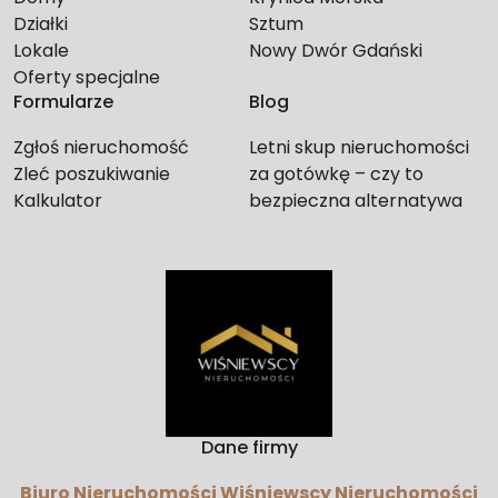
Działki
Sztum
Lokale
Nowy Dwór Gdański
Oferty specjalne
Formularze
Blog
Zgłoś nieruchomość
Letni skup nieruchomości
Zleć poszukiwanie
za gotówkę – czy to
Kalkulator
bezpieczna alternatywa
dla długiego czekania na
kupca?
Dane firmy
Biuro Nieruchomości Wiśniewscy Nieruchomości