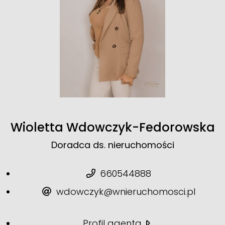
Wioletta Wdowczyk-Fedorowska
Doradca ds. nieruchomości
660544888
wdowczyk@wnieruchomosci.pl
Profil agenta