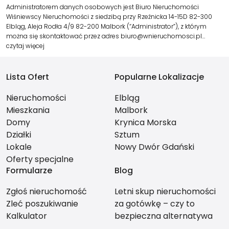
Administratorem danych osobowych jest Biuro Nieruchomości
Wiśniewscy Nieruchomości z siedzibą przy Rzeźnicka 14-15D 82-300
Elbląg, Aleja Rodła 4/9 82-200 Malbork (“Administrator”), z którym
można się skontaktować przez adres biuro@wnieruchomosci.pl…
czytaj więcej
Lista Ofert
Popularne Lokalizacje
Nieruchomości
Elbląg
Mieszkania
Malbork
Domy
Krynica Morska
Działki
Sztum
Lokale
Nowy Dwór Gdański
Oferty specjalne
Formularze
Blog
Zgłoś nieruchomość
Letni skup nieruchomości
Zleć poszukiwanie
za gotówkę – czy to
Kalkulator
bezpieczna alternatywa
dla długiego czekania na