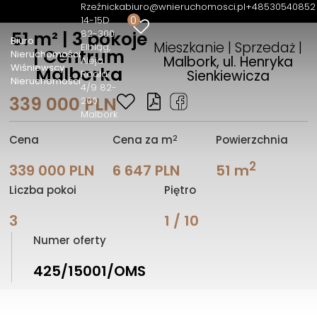
Rzeźnicka
biuro@wnieruchomosci.pl
+48530540852
0
14-15D
82-300
51 m² | 3 pokoje
Biuro
Mieszkanie | Sprzedaż |
Elbląg
| Centrum
Nieruchomości
Malbork, ul. Henryka
Aleja
Wiśniewscy
Malborka
Sienkiewicza
Rodła
Nieruchomości
4/9 82-
339 000 PLN
200
Malbork
2
Cena
Cena za m
Powierzchnia
2
339 000 PLN
6 647 PLN
51 m
Liczba pokoi
Piętro
3
1 / 10
Numer oferty
425/15001/OMS