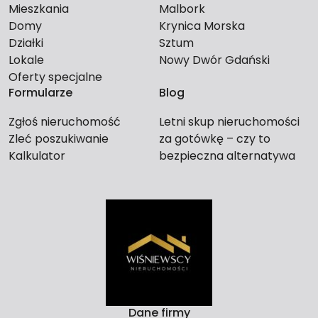
Mieszkania
Malbork
Domy
Krynica Morska
Działki
Sztum
Lokale
Nowy Dwór Gdański
Oferty specjalne
Formularze
Blog
Zgłoś nieruchomość
Letni skup nieruchomości
Zleć poszukiwanie
za gotówkę – czy to
Kalkulator
bezpieczna alternatywa
dla długiego czekania na
kupca?
Dane firmy