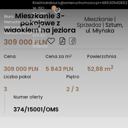
Rzeźnicka
biuro@wnieruchomosci.pl
+48530540852
0
14-15D
82-300
Mieszkanie 3-
Biuro
Mieszkanie |
Elbląg
pokojowe z
Nieruchomości
Sprzedaż |
Sztum,
Aleja
Wiśniewscy
widokiem na jeziora
ul. Młyńska
Rodła
Nieruchomości
4/9 82-
309 000 PLN
200
Malbork
2
Cena
Cena za m
Powierzchnia
2
309 000 PLN
5 843 PLN
52,88 m
Liczba pokoi
Piętro
3
2 / 3
Numer oferty
374/15001/OMS