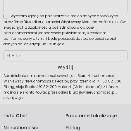
Wyrażam zgodę na przetwarzanie moich danych osobowych
przez firmę Biuro Nieruchomości Wiśniewscy Nieruchomości dla celów
związanych z działalnością pośrednictwa w obrocie
nieruchomościami, jednocześnie potwierdzam, iż zostałem
poinformowany o tym, iż będę posiadać dostęp do treści swoich
danych do ich edycji lub usunięcia.
Administratorem danych osobowych jest Biuro Nieruchomości
Wiśniewscy Nieruchomości z siedzibą przy Rzeźnicka 14-15D 82-300
Elbląg, Aleja Rodła 4/9 82-200 Malbork (“Administrator”), z którym
można się skontaktować przez adres biuro@wnieruchomosci.pl…
czytaj więcej
Lista Ofert
Popularne Lokalizacje
Nieruchomości
Elbląg