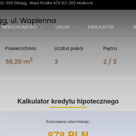
82-300 Elbląg
Aleja Rodła 4/9 82-200 Malbork
ąg, ul. Wapienna
NIERUCHOMOŚCI
USŁUGI
KALKULATOR
Z
Powierzchnia
Liczba pokoi
Piętro
2
56,20 m
3
2 / 3