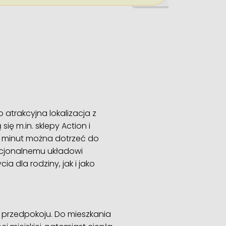
o atrakcyjna lokalizacja z
ę m.in. sklepy Action i
a minut można dotrzeć do
nkcjonalnemu układowi
 dla rodziny, jak i jako
az przedpokoju. Do mieszkania