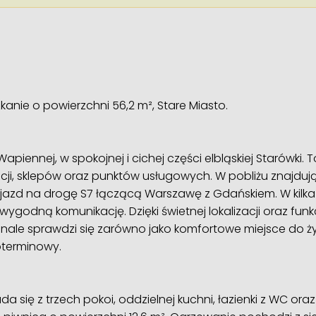
anie o powierzchni 56,2 m², Stare Miasto.
Wapiennej, w spokojnej i cichej części elbląskiej Starówki. T
i, sklepów oraz punktów usługowych. W pobliżu znajdują si
jazd na drogę S7 łączącą Warszawę z Gdańskiem. W kilk
wygodną komunikację. Dzięki świetnej lokalizacji oraz fu
le sprawdzi się zarówno jako komfortowe miejsce do życia
oterminowy.
ada się z trzech pokoi, oddzielnej kuchni, łazienki z WC or