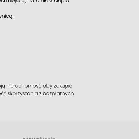
i miejskiej, natomiast ciepła
enicą.
oją nieruchomość aby zakupić
ść skorzystania z bezpłatnych