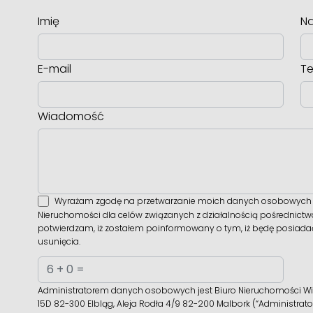
Imię
Na
E-mail
Te
Wiadomość
Wyrażam zgodę na przetwarzanie moich danych osobowych p
Nieruchomości dla celów związanych z działalnością pośrednict
potwierdzam, iż zostałem poinformowany o tym, iż będę posiadać 
usunięcia.
Administratorem danych osobowych jest Biuro Nieruchomości Wiś
15D 82-300 Elbląg, Aleja Rodła 4/9 82-200 Malbork (“Administrato