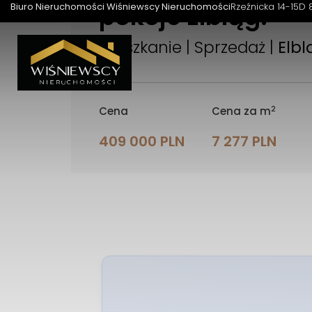
pokoje Elbląg.
Biuro Nieruchomości Wiśniewscy Nieruchomości
Rzeźnicka 14-15D 
Mieszkanie | Sprzedaż |
Elbl
2
Cena
Cena za m
409 000 PLN
7 277 PLN