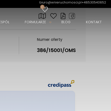
biuro@wnieruchomosci.pl
+48530540852
0
ESPÓŁ
FORMULARZE
BLOG
KONTAKT
Numer oferty
386/15001/OMS