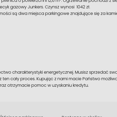
piwnica o powierzchni 12,6 m². Ogrzewanie pochodzi z siec
ecyk gazowy Junkers. Czynsz wynosi 1042 zł.
ści są dwa miejsca parkingowe znajdujące się za kami
two charakterystyki energetycznej. Musisz sprzedać sw
ten cały proces. Kupując z nami macie Państwo możliwo
raz otrzymacie pomoc w uzyskaniu kredytu.