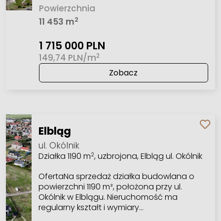
Powierzchnia
2
11 453 m
1 715 000 PLN
2
149,74 PLN/m
Zobacz
Elbląg
ul. Okólnik
Działka 1190 m
, uzbrojona, Elbląg ul. Okólnik
2
OfertaNa sprzedaż działka budowlana o
powierzchni 1190 m², położona przy ul.
Okólnik w Elblągu. Nieruchomość ma
regularny kształt i wymiary…