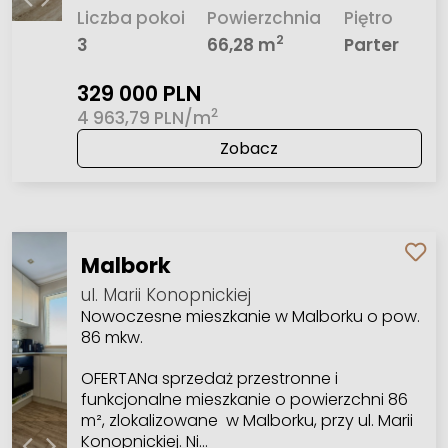
Liczba pokoi
Powierzchnia
Piętro
2
3
66,28 m
Parter
329 000 PLN
2
4 963,79 PLN/m
Zobacz
Malbork
ul. Marii Konopnickiej
Nowoczesne mieszkanie w Malborku o pow.
86 mkw.
OFERTANa sprzedaż przestronne i
funkcjonalne mieszkanie o powierzchni 86
m², zlokalizowane w Malborku, przy ul. Marii
Konopnickiej. Ni…