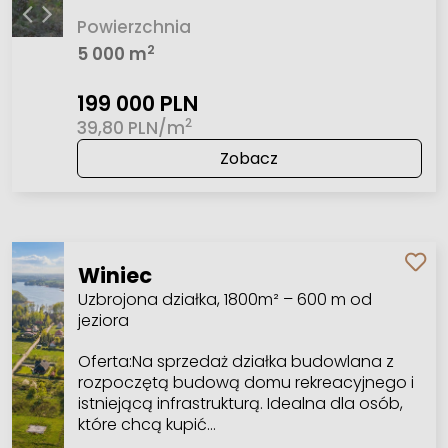
Powierzchnia
2
5 000 m
199 000 PLN
2
39,80 PLN/m
Zobacz
Winiec
Uzbrojona działka, 1800m² – 600 m od
jeziora
Oferta:Na sprzedaż działka budowlana z
rozpoczętą budową domu rekreacyjnego i
istniejącą infrastrukturą. Idealna dla osób,
które chcą kupić…