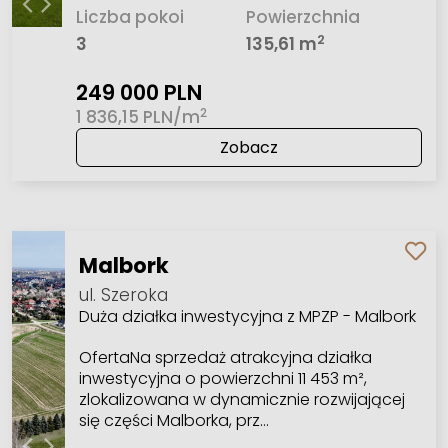
Liczba pokoi
Powierzchnia
2
3
135,61 m
249 000 PLN
2
1 836,15 PLN/m
Zobacz
Malbork
ul. Szeroka
Duża działka inwestycyjna z MPZP - Malbork
OfertaNa sprzedaż atrakcyjna działka
inwestycyjna o powierzchni 11 453 m²,
zlokalizowana w dynamicznie rozwijającej
się części Malborka, prz…