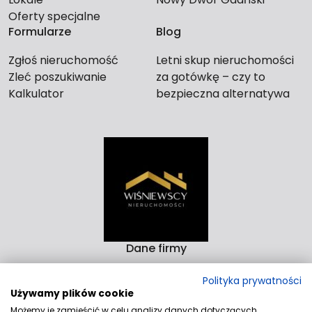
Oferty specjalne
Formularze
Blog
Zgłoś nieruchomość
Letni skup nieruchomości
Zleć poszukiwanie
za gotówkę – czy to
Kalkulator
bezpieczna alternatywa
dla długiego czekania na
kupca?
Dane firmy
Biuro Nieruchomości Wiśniewscy Nieruchomości
Polityka prywatności
Rzeźnicka 14-15D 82-300 Elbląg
Używamy plików cookie
Aleja Rodła 4/9 82-200 Malbork
Możemy je zamieścić w celu analizy danych dotyczących