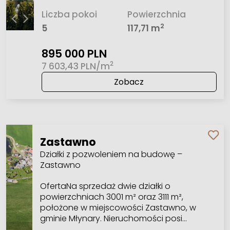
Liczba pokoi
Powierzchnia
2
5
117,71 m
895 000 PLN
2
7 603,43 PLN/m
Zobacz
Zastawno
Działki z pozwoleniem na budowę –
Zastawno
OfertaNa sprzedaż dwie działki o
powierzchniach 3001 m² oraz 3111 m²,
położone w miejscowości Zastawno, w
gminie Młynary. Nieruchomości posi…