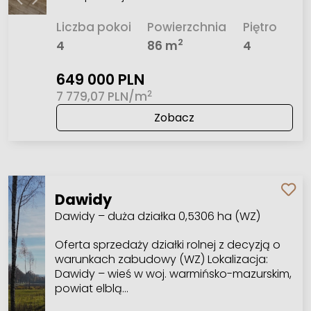
Liczba pokoi
Powierzchnia
Piętro
2
4
86 m
4
649 000 PLN
2
7 779,07 PLN/m
Zobacz
Dawidy
Dawidy – duża działka 0,5306 ha (WZ)
Oferta sprzedaży działki rolnej z decyzją o
warunkach zabudowy (WZ) Lokalizacja:
Dawidy – wieś w woj. warmińsko-mazurskim,
powiat elblą…