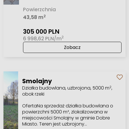
Powierzchnia
2
43,58 m
305 000 PLN
2
6 998,62 PLN/m
Zobacz
Smolajny
Działka budowlana, uzbrojona, 5000 m
,
2
obok rzeki
OfertaNa sprzedaż działka budowlana o
powierzchni 5000 m², zlokalizowana w
miejscowości Smolajny w gminie Dobre
Miasto. Teren jest uzbrojony…