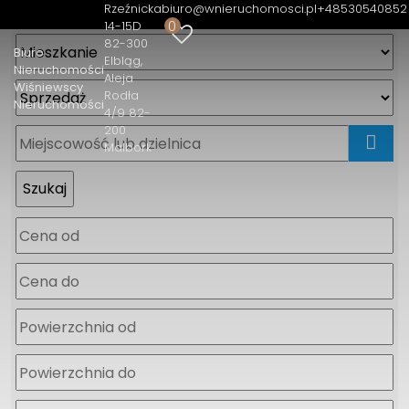
Rzeźnicka
biuro@wnieruchomosci.pl
+48530540852
0
14-15D
82-300
Biuro
Elbląg
Nieruchomości
Aleja
Wiśniewscy
Rodła
Nieruchomości
4/9 82-
200
Malbork
mapa