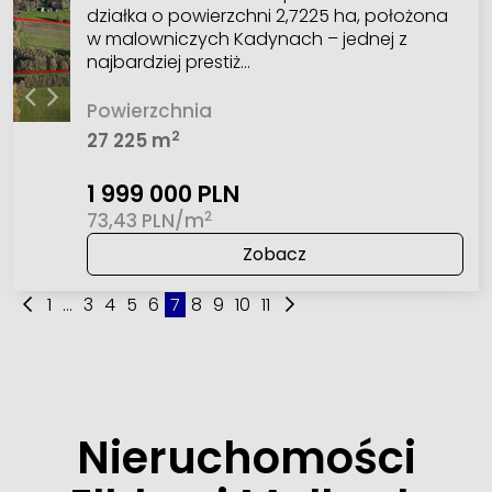
działka o powierzchni 2,7225 ha, położona
w malowniczych Kadynach – jednej z
najbardziej prestiż…
Powierzchnia
2
27 225 m
1 999 000 PLN
2
73,43 PLN/m
Zobacz
1
...
3
4
5
6
7
8
9
10
11
Nieruchomości