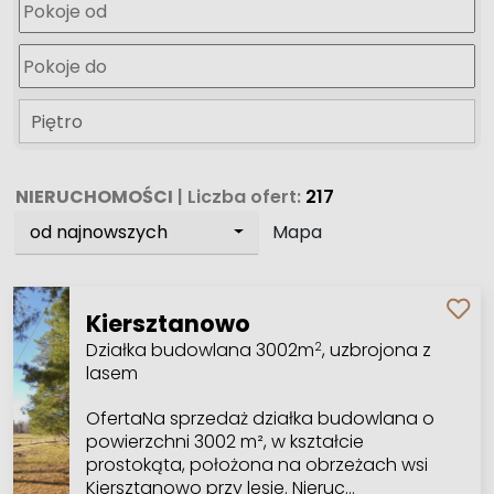
Piętro
NIERUCHOMOŚCI
| Liczba ofert:
217
od najnowszych
Mapa
Kiersztanowo
Działka budowlana 3002m
, uzbrojona z
2
lasem
OfertaNa sprzedaż działka budowlana o
powierzchni 3002 m², w kształcie
prostokąta, położona na obrzeżach wsi
Kiersztanowo przy lesie. Nieruc…