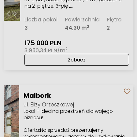
na 2 piętrze, 3-pięt…
Liczba pokoi
Powierzchnia
Piętro
2
3
44,30 m
2
175 000 PLN
2
3 950,34 PLN/m
Zobacz
Malbork
ul. Elizy Orzeszkowej
Lokal – idealna przestrzeń dla wojego
biznesu!
Oferta:Na sprzedaż prezentujemy
wyremontowany i gotowy do użytkowania