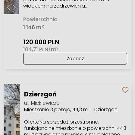
widokiem na zadrzewienia…
Powierzchnia
2
1 146 m
120 000 PLN
2
104,71 PLN/m
Zobacz
Dzierzgoń
ul. Mickiewicza
Mieszkanie 3 pokoje, 44,3 m² - Dzierzgoń
OfertaNa sprzedaż przestronne,
funkcjonalne mieszkanie o powierzchni 44,3
m² z przynależną piwnicą 4 m², położone