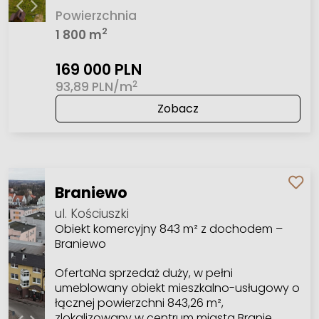
Powierzchnia
2
1 800 m
169 000 PLN
2
93,89 PLN/m
Zobacz
Braniewo
ul. Kościuszki
Obiekt komercyjny 843 m² z dochodem –
Braniewo
OfertaNa sprzedaż duży, w pełni
umeblowany obiekt mieszkalno-usługowy o
łącznej powierzchni 843,26 m²,
zlokalizowany w centrum miasta Branie…