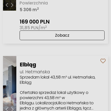
Powierzchnia
2
5 306 m
169 000 PLN
2
31,85 PLN/m
Zobacz
Elbląg
ul. Hetmańska
Sprzedam lokal 43,58 m² ul. Hetmańska,
Elbląg
OfertaNa sprzedaż lokal użytkowy o
powierzchni 43,58 m² w
Elblągu. LokalizacjaUlica Hetmańska to
jedna z głównych arterii Elbląga, łącz…