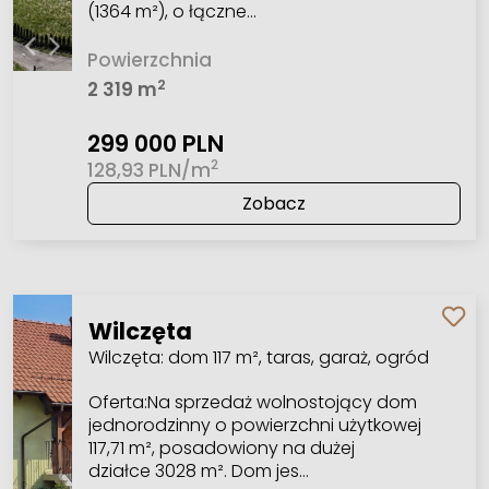
(1364 m²), o łączne…
Powierzchnia
2
2 319 m
299 000 PLN
2
128,93 PLN/m
Zobacz
Wilczęta
Wilczęta: dom 117 m², taras, garaż, ogród
Oferta:Na sprzedaż wolnostojący dom
jednorodzinny o powierzchni użytkowej
117,71 m², posadowiony na dużej
działce 3028 m². Dom jes…