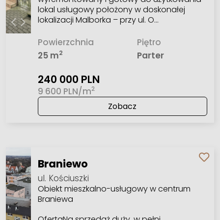
lokal usługowy położony w doskonałej
lokalizacji Malborka – przy ul. O…
Powierzchnia
Piętro
2
25 m
Parter
240 000 PLN
2
9 600 PLN/m
Zobacz
Braniewo
ul. Kościuszki
Obiekt mieszkalno-usługowy w centrum
Braniewa
OfertaNa sprzedaż duży, w pełni