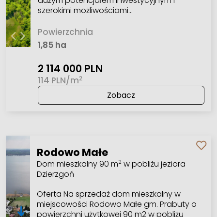
dużym potencjałem inwestycyjnym i
szerokimi możliwościami…
Powierzchnia
1,85 ha
2 114 000 PLN
2
114 PLN/m
Zobacz
Rodowo Małe
Dom mieszkalny 90 m
w pobliżu jeziora
2
Dzierzgoń
Oferta Na sprzedaż dom mieszkalny w
miejscowości Rodowo Małe gm. Prabuty o
powierzchni użytkowej 90 m2 w pobliżu