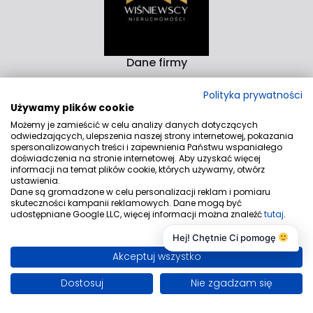
Dane firmy
Biuro Nieruchomości Wiśniewscy Nieruchomości
Polityka prywatności
Rzeźnicka 14-15D 82-300 Elbląg
Używamy plików cookie
Aleja Rodła 4/9 82-200 Malbork
Możemy je zamieścić w celu analizy danych dotyczących
odwiedzających, ulepszenia naszej strony internetowej, pokazania
Kontakt
spersonalizowanych treści i zapewnienia Państwu wspaniałego
doświadczenia na stronie internetowej. Aby uzyskać więcej
biuro@wnieruchomosci.pl
informacji na temat plików cookie, których używamy, otwórz
ustawienia.
+48530540852
Dane są gromadzone w celu personalizacji reklam i pomiaru
skuteczności kampanii reklamowych. Dane mogą być
Znajdziesz nas tu
udostępniane Google LLC, więcej informacji można znaleźć
tutaj
.
Hej! Chętnie Ci pomogę
Akceptuj wszystko
Dostosuj
Nie zgadzam się
© 2026 Wszystkie prawa zastrzeżone | Program dla biur
nieruchomości - asaricrm.com