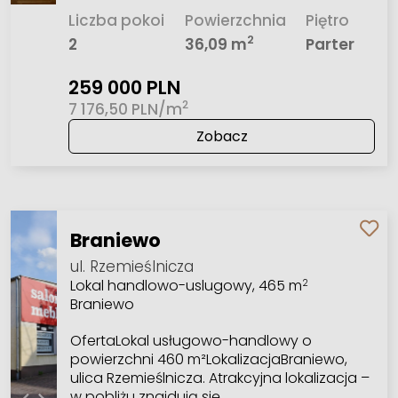
Liczba pokoi
Powierzchnia
Piętro
2
2
36,09 m
Parter
259 000 PLN
2
7 176,50 PLN/m
Zobacz
Braniewo
ul. Rzemieślnicza
Lokal handlowo-uslugowy, 465 m
2
Braniewo
OfertaLokal usługowo-handlowy o
powierzchni 460 m²LokalizacjaBraniewo,
ulica Rzemieślnicza. Atrakcyjna lokalizacja –
w pobliżu znajdują się…