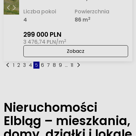
Liczba pokoi
Powierzchnia
2
4
86 m
299 000 PLN
2
3 476,74 PLN/m
Zobacz
1
2
3
4
5
6
7
8
9
...
11
Nieruchomości
Elbląg – mieszkania,
domy, działki i lokale