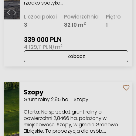
rzadko spotyka…
Liczba pokoi
Powierzchnia
Piętro
2
3
82,10 m
1
339 000 PLN
2
4 129,11 PLN/m
Zobacz
Szopy
Grunt rolny 2,85 ha – Szopy
Oferta: Na sprzedaż grunt rolny o
powierzchni 2,8466 ha, położony w
miejscowości Szopy, w gminie Gronowo
Elbląskie. To propozycja dla osób,…