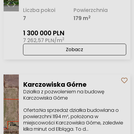
Liczba pokoi
Powierzchnia
2
7
179 m
1 300 000 PLN
2
7 262,57 PLN/m
Zobacz
Karczowiska Górne
Działka z pozwoleniem na budowę
Karczowiska Górne
Oferta:Na sprzedaż działka budowlana o
powierzchni 1194 m², położona w
miejscowości Karczowiska Górne, zaledwie
kilka minut od Elbląga. To d…