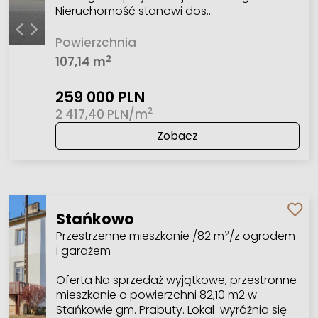
Nieruchomość stanowi dos…
Powierzchnia
2
107,14 m
259 000 PLN
2
2 417,40 PLN/m
Zobacz
Stańkowo
Przestrzenne mieszkanie /82 m
/z ogrodem
2
i garażem
Oferta Na sprzedaż wyjątkowe, przestronne
mieszkanie o powierzchni 82,10 m2 w
Stańkowie gm. Prabuty. Lokal wyróżnia się