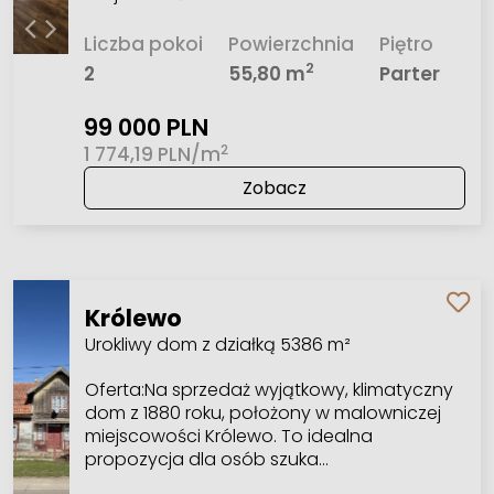
Liczba pokoi
Powierzchnia
Piętro
2
2
55,80 m
Parter
99 000 PLN
2
1 774,19 PLN/m
Zobacz
Królewo
Urokliwy dom z działką 5386 m²
Oferta:Na sprzedaż wyjątkowy, klimatyczny
dom z 1880 roku, położony w malowniczej
miejscowości Królewo. To idealna
propozycja dla osób szuka…