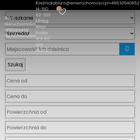
Rzeźnicka
biuro@wnieruchomosci.pl
+48530540852
0
14-15D
82-300
Biuro
Elbląg
Nieruchomości
Aleja
Wiśniewscy
Rodła
Nieruchomości
4/9 82-
200
Malbork
mapa