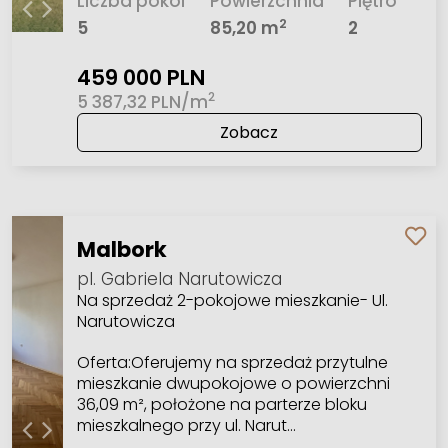
Liczba pokoi
Powierzchnia
Piętro
2
5
85,20 m
2
459 000 PLN
2
5 387,32 PLN/m
Zobacz
Malbork
pl. Gabriela Narutowicza
Na sprzedaż 2-pokojowe mieszkanie- Ul.
Narutowicza
Oferta:Oferujemy na sprzedaż przytulne
mieszkanie dwupokojowe o powierzchni
36,09 m², położone na parterze bloku
mieszkalnego przy ul. Narut…