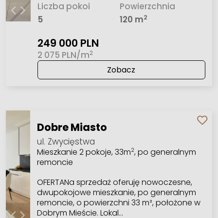
Liczba pokoi
Powierzchnia
2
5
120 m
249 000 PLN
2
2 075 PLN/m
Zobacz
Dobre Miasto
ul. Zwycięstwa
Mieszkanie 2 pokoje, 33m
, po generalnym
2
remoncie
OFERTANa sprzedaż oferuję nowoczesne,
dwupokojowe mieszkanie, po generalnym
remoncie, o powierzchni 33 m², położone w
Dobrym Mieście. Lokal…