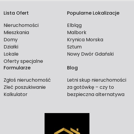
Lista Ofert
Popularne Lokalizacje
Nieruchomości
Elbląg
Mieszkania
Malbork
Domy
Krynica Morska
Działki
Sztum
Lokale
Nowy Dwór Gdański
Oferty specjalne
Formularze
Blog
Zgłoś nieruchomość
Letni skup nieruchomości
Zleć poszukiwanie
za gotówkę – czy to
Kalkulator
bezpieczna alternatywa
dla długiego czekania na
kupca?