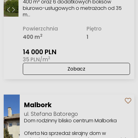
400 m² oraz 6 dodatkowych boksów
biurowo-usługowych o metrażach od 35
m…
Powierzchnia
Piętro
2
400 m
1
14 000 PLN
2
35 PLN/m
Zobacz
Malbork
ul. Stefana Batorego
Dom rodzinny blisko centrum Malborka
Oferta Na sprzedaż skrajny dom w