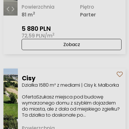
Powierzchnia
Piętro
2
81 m
Parter
5 880 PLN
2
72,59 PLN/m
Zobacz
Cisy
Działka 1580 m² z mediami | Cisy k. Malborka
OfertaSzukasz miejsca pod budowę
wymarzonego domu z szybkim dojazdem
do miasta, ale z dala od miejskiego zgiełku?
Ta działka to doskonałe po…
Powierzchnia