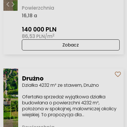
Powierzchnia
16,18 a
140 000 PLN
2
86,53 PLN/m
Zobacz
Drużno
Działka 4232 m² ze stawem, Drużno
OfertaNa sprzedaż wyjątkowa działka
budowlana o powierzchni 4232 m²,
położona w spokojnej, malowniczej okolicy
wiejskiej. To propozycja dla…