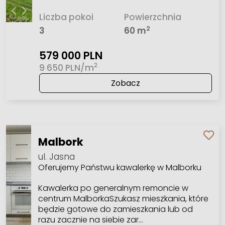
Liczba pokoi
Powierzchnia
2
3
60 m
579 000 PLN
2
9 650 PLN/m
Zobacz
Malbork
ul. Jasna
Oferujemy Państwu kawalerkę w Malborku
Kawalerka po generalnym remoncie w
centrum MalborkaSzukasz mieszkania, które
będzie gotowe do zamieszkania lub od
razu zacznie na siebie zar…