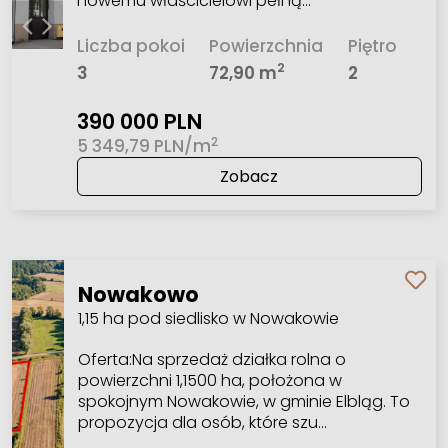
nowemu właścicielowi pełną…
Liczba pokoi
Powierzchnia
Piętro
2
3
72,90 m
2
390 000 PLN
2
5 349,79 PLN/m
Zobacz
Nowakowo
1,15 ha pod siedlisko w Nowakowie
Oferta:Na sprzedaż działka rolna o
powierzchni 1,1500 ha, położona w
spokojnym Nowakowie, w gminie Elbląg. To
propozycja dla osób, które szu…