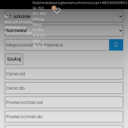
Rzeźnicka
biuro@wnieruchomosci.pl
+48530540852
0
14-15D
82-300
Biuro
Elbląg
Nieruchomości
Aleja
Wiśniewscy
Rodła
Nieruchomości
4/9 82-
200
Malbork
mapa