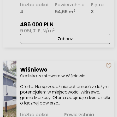
Liczba pokoi
Powierzchnia
Piętro
2
4
54,69 m
3
495 000 PLN
2
9 051,01 PLN/m
Zobacz
Wiśniewo
Siedlisko ze stawem w Wiśniewie
Oferta: Na sprzedaż nieruchomość z dużym
potencjałem w miejscowości Wiśniewo,
gmina Markusy. Oferta obejmuje dwie działki
o łącznej powierzc…
Liczba pokoi
Powierzchnia