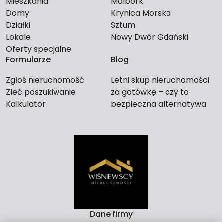
Mieszkania
Malbork
Domy
Krynica Morska
Działki
Sztum
Lokale
Nowy Dwór Gdański
Oferty specjalne
Formularze
Blog
Zgłoś nieruchomość
Letni skup nieruchomości
Zleć poszukiwanie
za gotówkę – czy to
Kalkulator
bezpieczna alternatywa
dla długiego czekania na
kupca?
Dane firmy