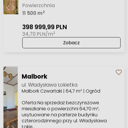
Powierzchnia
2
11 500 m
398 999,99 PLN
2
34,70 PLN/m
Zobacz
Malbork
ul. Władysława Łokietka
Malbork Czwartaki | 64,7 m² | Ogród
Oferta Na sprzedaż bezczynszowe
mieszkanie o powierzchni 64,70 m²,
usytuowane na parterze budynku
czterorodzinnego przy ul. Władysława
Łokie…