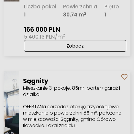
Liczba pokoi
Powierzchnia
Piętro
2
1
30,74 m
1
166 000 PLN
2
5 400,13 PLN/m
Zobacz
Sągnity
Mieszkanie 3-pokoje, 85m
, parter+garaż i
2
działka
OFERTANa sprzedaż oferuję trzypokojowe
mieszkanie o powierzchni 85 m², położone
w miejscowości Sągnity, gmina Górowo
Iławeckie. Lokal znajdu…