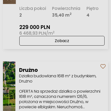
Liczba pokoi
Powierzchnia
Piętro
2
2
35,40 m
4
229 000 PLN
2
6 468,93 PLN/m
Zobacz
Drużno
Działka budowlana 1618 m² z budynkiem,
Drużno
OFERTA Na sprzedaż działka o powierzchni
1618 m², oznaczona numerem 126/6,
położona w miejscowości Druźno, w
powiecie elbląskim. Nieruchomoś…