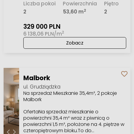
Liczba pokoi
Powierzchnia
Piętro
2
2
53,60 m
2
329 000 PLN
2
6 138,06 PLN/m
Zobacz
Malbork
ul. Grudziądzka
Na sprzedaż Mieszkanie 35,4m², 2 pokoje
Malbork
OfertaNa sprzedaż mieszkanie o
powierzchni 35,4 m² wraz z piwnicą o
powierzchni 1,5 m², położone na 4. piętrze w
czteropiętrowym bloku.To do…