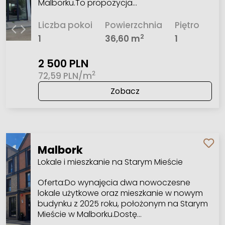
Malborku.To propozycja…
Liczba pokoi
Powierzchnia
Piętro
2
1
36,60 m
1
2 500 PLN
2
72,59 PLN/m
Zobacz
Malbork
Lokale i mieszkanie na Starym Mieście
Oferta:Do wynajęcia dwa nowoczesne
lokale użytkowe oraz mieszkanie w nowym
budynku z 2025 roku, położonym na Starym
Mieście w Malborku.Dostę…