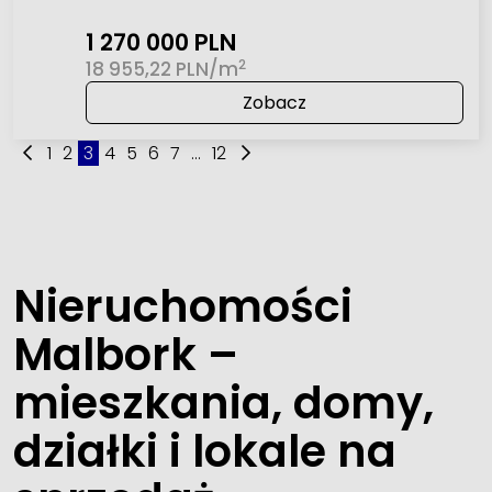
1 270 000 PLN
2
18 955,22 PLN/m
Zobacz
1
2
3
4
5
6
7
...
12
Nieruchomości
Malbork –
mieszkania, domy,
działki i lokale na