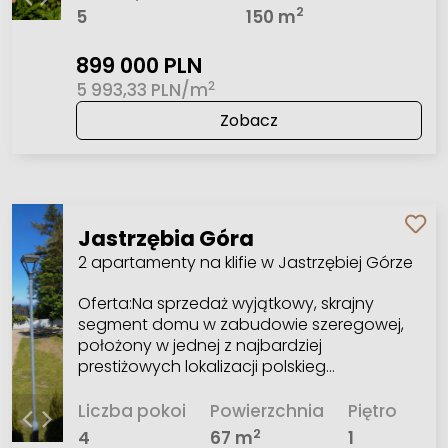
2
5
150 m
899 000 PLN
2
5 993,33 PLN/m
Zobacz
Jastrzębia Góra
2 apartamenty na klifie w Jastrzębiej Górze
Oferta:Na sprzedaż wyjątkowy, skrajny
segment domu w zabudowie szeregowej,
położony w jednej z najbardziej
prestiżowych lokalizacji polskieg…
Liczba pokoi
Powierzchnia
Piętro
2
4
67 m
1