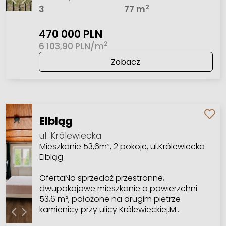
2
3
77 m
470 000 PLN
2
6 103,90 PLN/m
Zobacz
Elbląg
ul. Królewiecka
Mieszkanie 53,6m², 2 pokoje, ul.Królewiecka
Elbląg
OfertaNa sprzedaż przestronne,
dwupokojowe mieszkanie o powierzchni
53,6 m², położone na drugim piętrze
kamienicy przy ulicy Królewieckiej.M…