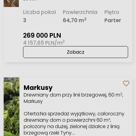
Liczba pokoi
Powierzchnia
Piętro
2
3
64,70 m
Parter
269 000 PLN
2
4 157,65 PLN/m
Zobacz
Markusy
Drewniany dom przy linii brzegowej, 60 m
,
2
Markusy
Oferta:Na sprzedaż wyjątkowy, całoroczny
drewniany dom o powierzchni 60 m²,
położony na dużej, zielonej działce z linią
brzegową rzeki Tyny.…