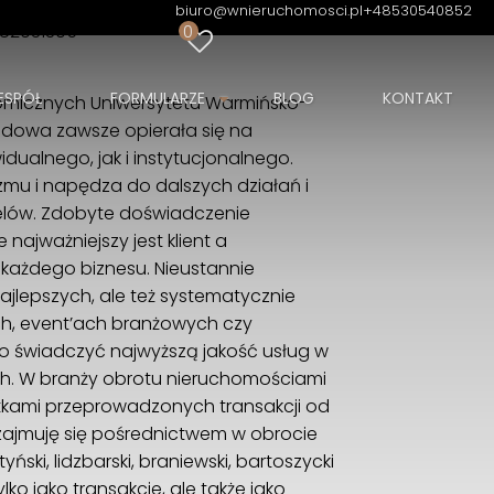
biuro@wnieruchomosci.pl
+48530540852
82031305
0
ESPÓŁ
FORMULARZE
BLOG
KONTAKT
micznych Uniwersytetu Warmińsko-
odowa zawsze opierała się na
idualnego, jak i instytucjonalnego.
zmu i napędza do dalszych działań i
celów. Zdobyte doświadczenie
ajważniejszy jest klient a
 każdego biznesu. Nieustannie
ajlepszych, ale też systematycznie
ch, event’ach branżowych czy
o świadczyć najwyższą jakość usług w
ych. W branży obrotu nieruchomościami
etkami przeprowadzonych transakcji od
 zajmuję się pośrednictwem w obrocie
ski, lidzbarski, braniewski, bartoszycki
lko jako transakcje, ale także jako