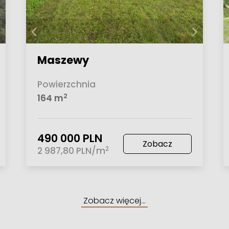
Maszewy
Powierzchnia
2
164 m
490 000 PLN
Zobacz
2
2 987,80 PLN/m
Zobacz więcej…