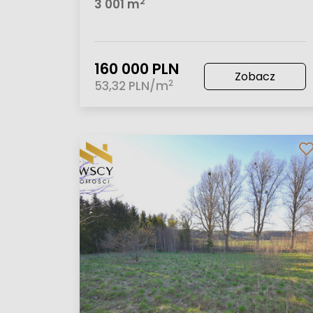
2
3 001 m
160 000 PLN
Zobacz
2
53,32 PLN/m