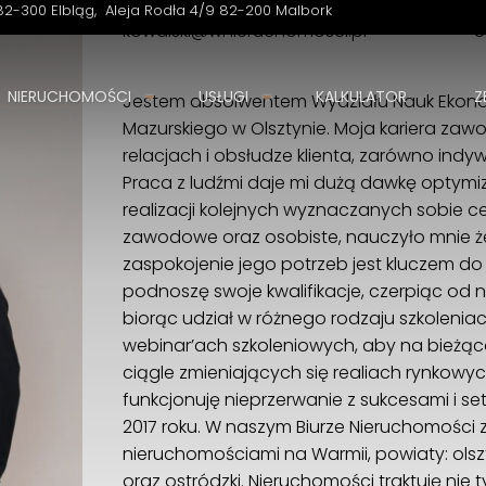
82-300 Elbląg
Aleja Rodła 4/9 82-200 Malbork
kowalski@wnieruchomosci.pl
8
NIERUCHOMOŚCI
USŁUGI
KALKULATOR
Z
Jestem absolwentem Wydziału Nauk Ekono
Biuro Nieruchomości Wiśniewscy Nieruchomości
Mazurskiego w Olsztynie. Moja kariera zaw
Rzeźnicka 14-15D 82-300 Elbląg
relacjach i obsłudze klienta, zarówno indyw
Aleja Rodła 4/9 82-200 Malbork
Praca z ludźmi daje mi dużą dawkę optymi
+48530540852
realizacji kolejnych wyznaczanych sobie 
biuro@wnieruchomosci.pl
zawodowe oraz osobiste, nauczyło mnie że n
zaspokojenie jego potrzeb jest kluczem do
podnoszę swoje kwalifikacje, czerpiąc od n
biorąc udział w różnego rodzaju szkolenia
webinar’ach szkoleniowych, aby na bieżąc
ciągle zmieniających się realiach rynkow
funkcjonuję nieprzerwanie z sukcesami i s
2017 roku. W naszym Biurze Nieruchomości
nieruchomościami na Warmii, powiaty: olsztyń
oraz ostródzki. Nieruchomości traktuję nie ty