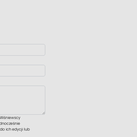
 Wiśniewscy
ednocześnie
o ich edycji lub