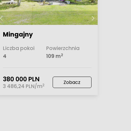
Mingajny
Liczba pokoi
Powierzchnia
2
4
109 m
380 000 PLN
Zobacz
2
3 486,24 PLN/m