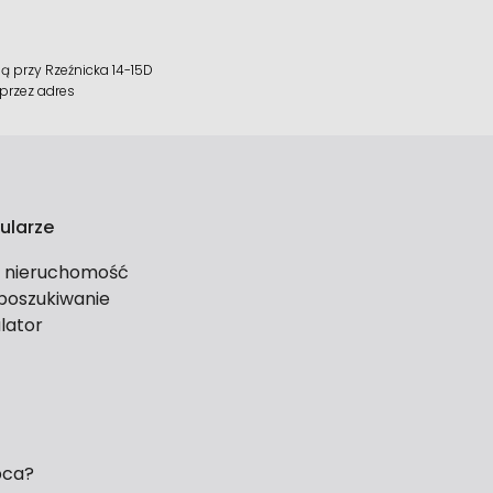
 przy Rzeźnicka 14-15D
 przez adres
ularze
ś nieruchomość
 poszukiwanie
lator
pca?