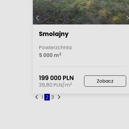
Smolajny
Powierzchnia
2
5 000 m
199 000 PLN
Zobacz
2
39,80 PLN/m
1
2
3