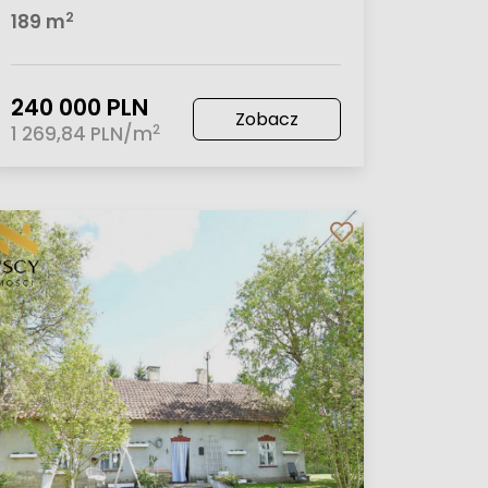
2
189 m
240 000 PLN
Zobacz
2
1 269,84 PLN/m