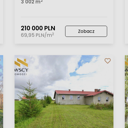
2
3 002 m
210 000 PLN
Zobacz
2
69,95 PLN/m