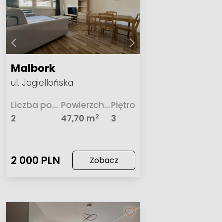
Malbork
ul. Jagiellońska
Liczba pokoi
Powierzchnia
Piętro
2
2
47,70 m
3
2 000 PLN
Zobacz