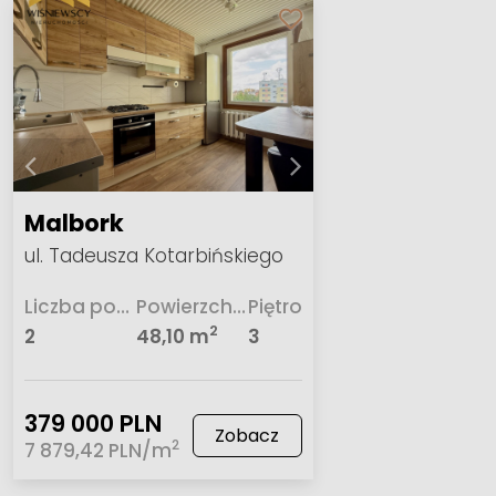
Malbork
ul. Tadeusza Kotarbińskiego
Liczba pokoi
Powierzchnia
Piętro
2
2
48,10 m
3
379 000 PLN
Zobacz
2
7 879,42 PLN/m