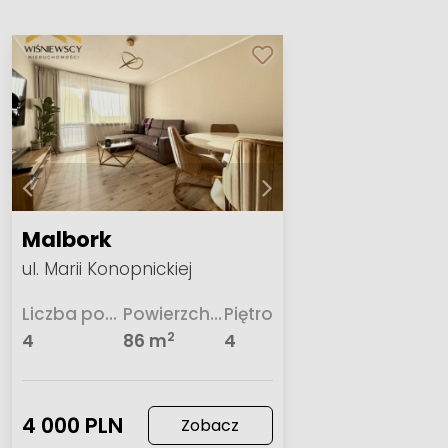
Malbork
ul. Marii Konopnickiej
Liczba pokoi
Powierzchnia
Piętro
2
4
86 m
4
4 000 PLN
Zobacz