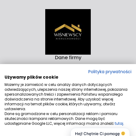
kupca?
Dane firmy
Biuro Nieruchomości Wiśniewscy Nieruchomości
Polityka prywatności
Rzeźnicka 14-15D 82-300 Elbląg
Używamy plików cookie
Aleja Rodła 4/9 82-200 Malbork
Możemy je zamieścić w celu analizy danych dotyczących
odwiedzających, ulepszenia naszej strony internetowej, pokazania
Kontakt
spersonalizowanych treści i zapewnienia Państwu wspaniałego
doświadczenia na stronie internetowej. Aby uzyskać więcej
biuro@wnieruchomosci.pl
informacji na temat plików cookie, których używamy, otwórz
ustawienia.
+48530540852
Dane są gromadzone w celu personalizacji reklam i pomiaru
skuteczności kampanii reklamowych. Dane mogą być
Znajdziesz nas tu
udostępniane Google LLC, więcej informacji można znaleźć
tutaj
.
Hej! Chętnie Ci pomogę