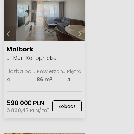
Malbork
ul. Marii Konopnickiej
Liczba pokoi
Powierzchnia
Piętro
2
4
86 m
4
590 000 PLN
Zobacz
2
6 860,47 PLN/m