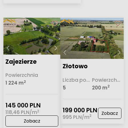
Zajezierze
Złotowo
Powierzchnia
Liczba pokoi
Powierzchnia
2
1 224 m
2
5
200 m
145 000 PLN
199 000 PLN
2
118,46 PLN/m
Zobacz
2
995 PLN/m
Zobacz