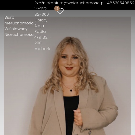
Rzeźnicka
biuro@wnieruchomosci.pl
+48530540852
0
14-15D
82-300
Biuro
Elbląg
Nieruchomości
Aleja
Wiśniewscy
Rodła
Nieruchomości
4/9 82-
200
Malbork