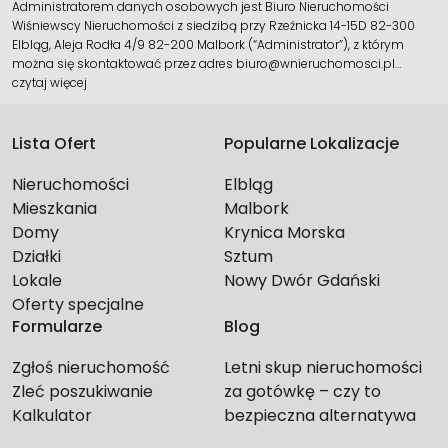
Administratorem danych osobowych jest Biuro Nieruchomości
Wiśniewscy Nieruchomości z siedzibą przy Rzeźnicka 14-15D 82-300
Elbląg, Aleja Rodła 4/9 82-200 Malbork (“Administrator”), z którym
można się skontaktować przez adres biuro@wnieruchomosci.pl…
czytaj więcej
Lista Ofert
Popularne Lokalizacje
Nieruchomości
Elbląg
Mieszkania
Malbork
Domy
Krynica Morska
Działki
Sztum
Lokale
Nowy Dwór Gdański
Oferty specjalne
Formularze
Blog
Zgłoś nieruchomość
Letni skup nieruchomości
Zleć poszukiwanie
za gotówkę – czy to
Kalkulator
bezpieczna alternatywa
dla długiego czekania na