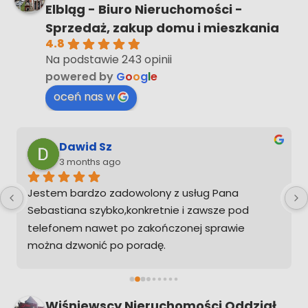
Elbląg - Biuro Nieruchomości -
Sprzedaż, zakup domu i mieszkania
4.8
Na podstawie 243 opinii
powered by
G
o
o
g
l
e
oceń nas w
Dawid Sz
3 months ago
Jestem bardzo zadowolony z usług Pana 
Sebastiana szybko,konkretnie i zawsze pod 
telefonem nawet po zakończonej sprawie 
można dzwonić po poradę.
Ps. Gdybym musiał kupić w przyszłości 
nieruchomość na pewno zadzwonię żebym nie 
musiał ogarniać tego sam
Wiśniewscy Nieruchomości Oddział