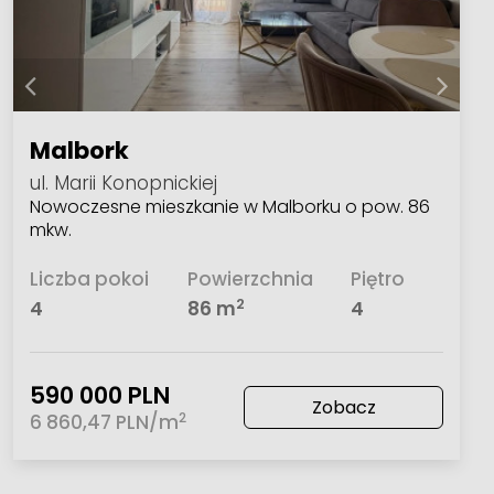
Malbork
ul. Marii Konopnickiej
Nowoczesne mieszkanie w Malborku o pow. 86
mkw.
Liczba pokoi
Powierzchnia
Piętro
2
4
86 m
4
590 000 PLN
Zobacz
2
6 860,47 PLN/m