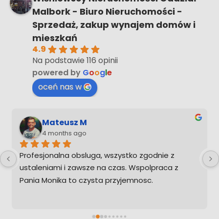
Malbork - Biuro Nieruchomości -
Sprzedaż, zakup wynajem domów i
mieszkań
4.9
Na podstawie 116 opinii
powered by
G
o
o
g
l
e
oceń nas w
Mateusz M
4 months ago
Profesjonalna obsluga, wszystko zgodnie z 
ustaleniami i zawsze na czas. Wspolpraca z 
Pania Monika to czysta przyjemnosc.