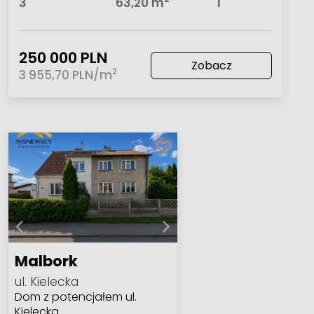
3
63,20 m
1
250 000 PLN
Zobacz
2
3 955,70 PLN/m
Malbork
ul. Kielecka
Dom z potencjałem ul.
Kielecka