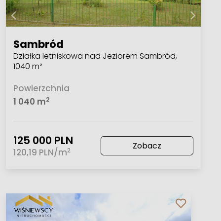
Sambród
Działka letniskowa nad Jeziorem Sambród,
1040 m²
Powierzchnia
2
1 040 m
125 000 PLN
Zobacz
2
120,19 PLN/m