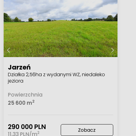
Jarzeń
Działka 2,56ha z wydanymi WZ, niedaleko
jeziora
Powierzchnia
2
25 600 m
290 000 PLN
Zobacz
2
11,33 PLN/m