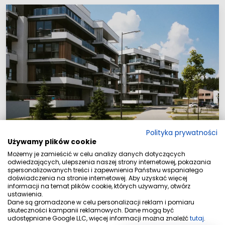
Polityka prywatności
Używamy plików cookie
Możemy je zamieścić w celu analizy danych dotyczących
29 maja 2026
odwiedzających, ulepszenia naszej strony internetowej, pokazania
spersonalizowanych treści i zapewnienia Państwu wspaniałego
Sprzedaż mieszkania przez pośrednika
doświadczenia na stronie internetowej. Aby uzyskać więcej
informacji na temat plików cookie, których używamy, otwórz
w Malborku i okolicach – lokalne…
ustawienia.
Dane są gromadzone w celu personalizacji reklam i pomiaru
Sprzedaż nieruchomości
|
administrator
skuteczności kampanii reklamowych. Dane mogą być
udostępniane Google LLC, więcej informacji można znaleźć
tutaj
.