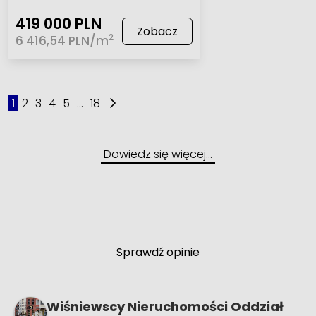
419 000 PLN
Zobacz
2
6 416,54 PLN/m
1
2
3
4
5
...
18
Dowiedz się więcej…
Sprawdź opinie
Wiśniewscy Nieruchomości Oddział