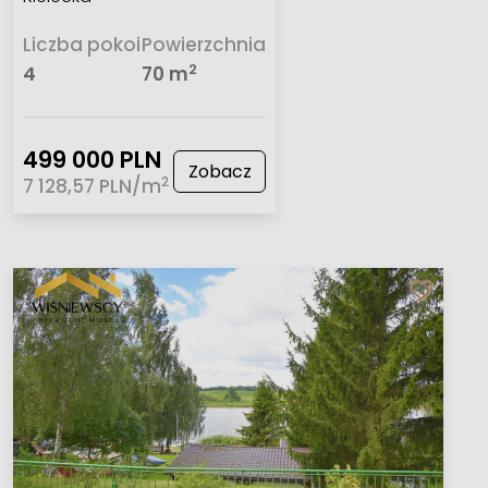
Liczba pokoi
Powierzchnia
2
4
70 m
499 000 PLN
Zobacz
2
7 128,57 PLN/m