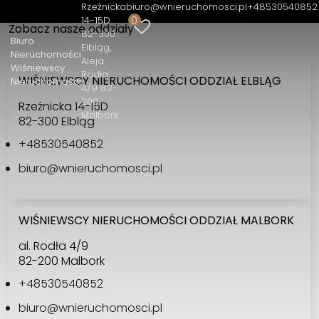
Rzeźnicka 14-15D 82-300 Elbląg
Rzeźnicka
biuro@wnieruchomosci.pl
+48530540852
0
Aleja Rodła 4/9 82-200 Malbork
14-15D
Zobacz nasze oddziały
82-300
+48530540852
Biuro
Elbląg
Nieruchomości
biuro@wnieruchomosci.pl
Aleja
Wiśniewscy
Rodła
WIŚNIEWSCY NIERUCHOMOŚCI ODDZIAŁ ELBLĄG
Nieruchomości
4/9 82-
200
Rzeźnicka 14-15D
Malbork
82-300 Elbląg
+48530540852
biuro@wnieruchomosci.pl
WIŚNIEWSCY NIERUCHOMOŚCI ODDZIAŁ MALBORK
al. Rodła 4/9
82-200 Malbork
+48530540852
biuro@wnieruchomosci.pl