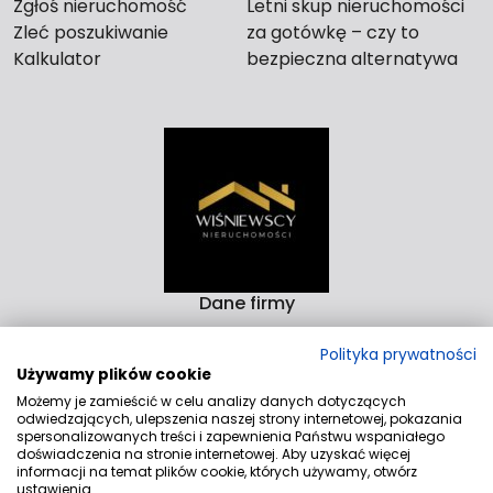
Zgłoś nieruchomość
Letni skup nieruchomości
Zleć poszukiwanie
za gotówkę – czy to
Kalkulator
bezpieczna alternatywa
dla długiego czekania na
kupca?
Dane firmy
Biuro Nieruchomości Wiśniewscy Nieruchomości
Polityka prywatności
Rzeźnicka 14-15D 82-300 Elbląg
Używamy plików cookie
Aleja Rodła 4/9 82-200 Malbork
Możemy je zamieścić w celu analizy danych dotyczących
odwiedzających, ulepszenia naszej strony internetowej, pokazania
Kontakt
spersonalizowanych treści i zapewnienia Państwu wspaniałego
doświadczenia na stronie internetowej. Aby uzyskać więcej
biuro@wnieruchomosci.pl
informacji na temat plików cookie, których używamy, otwórz
ustawienia.