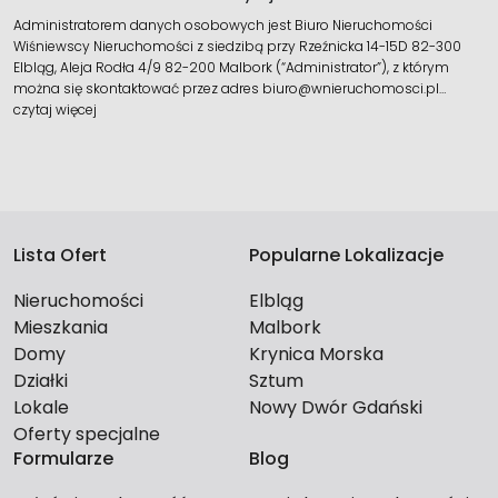
Administratorem danych osobowych jest Biuro Nieruchomości
Wiśniewscy Nieruchomości z siedzibą przy Rzeźnicka 14-15D 82-300
Elbląg, Aleja Rodła 4/9 82-200 Malbork (“Administrator”), z którym
można się skontaktować przez adres biuro@wnieruchomosci.pl…
czytaj więcej
Lista Ofert
Popularne Lokalizacje
Nieruchomości
Elbląg
Mieszkania
Malbork
Domy
Krynica Morska
Działki
Sztum
Lokale
Nowy Dwór Gdański
Oferty specjalne
Formularze
Blog