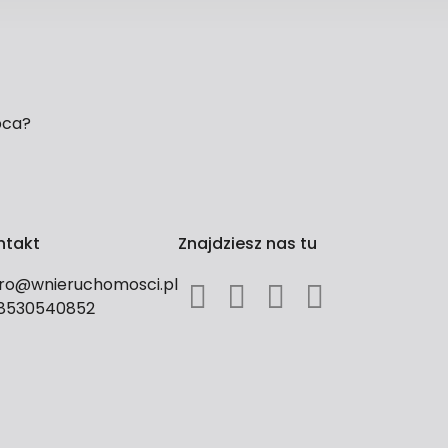
pca?
ntakt
Znajdziesz nas tu
uro@wnieruchomosci.pl
8530540852