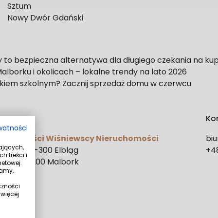
Sztum
Nowy Dwór Gdański
y to bezpieczna alternatywa dla długiego czekania na ku
lborku i okolicach – lokalne trendy na lato 2026
kiem szkolnym? Zacznij sprzedaż domu w czerwcu
y
Ko
ywatności
ruchomości Wiśniewscy Nieruchomości
bi
ających,
14-15D 82-300 Elbląg
+4
h treści i
a 4/9 82-200 Malbork
etowej.
wamy,
czności
więcej