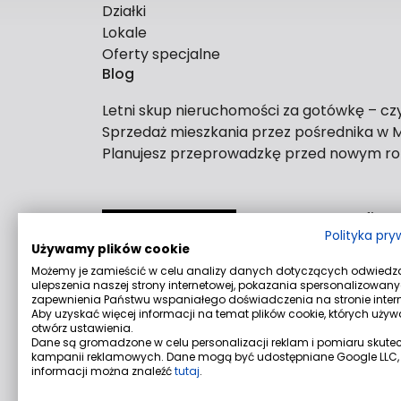
Działki
Lokale
Oferty specjalne
Blog
Letni skup nieruchomości za gotówkę – cz
Sprzedaż mieszkania przez pośrednika w Ma
Planujesz przeprowadzkę przed nowym ro
Dane firm
Polityka pr
Używamy plików cookie
Biuro Nie
Możemy je zamieścić w celu analizy danych dotyczących odwiedz
Rzeźnicka 
ulepszenia naszej strony internetowej, pokazania spersonalizowanyc
Aleja Rodł
zapewnienia Państwu wspaniałego doświadczenia na stronie intern
Aby uzyskać więcej informacji na temat plików cookie, których uży
otwórz ustawienia.
Dane są gromadzone w celu personalizacji reklam i pomiaru skute
kampanii reklamowych. Dane mogą być udostępniane Google LLC, 
informacji można znaleźć
tutaj
.