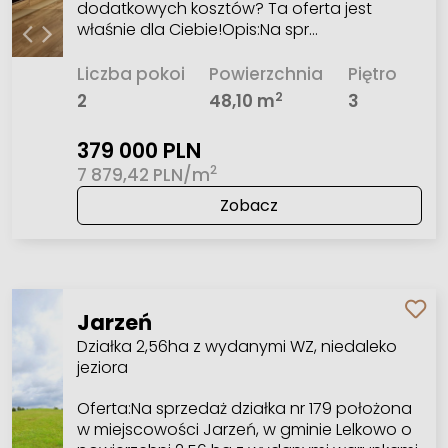
dodatkowych kosztów? Ta oferta jest
właśnie dla Ciebie!Opis:Na spr…
Liczba pokoi
Powierzchnia
Piętro
2
2
48,10 m
3
379 000 PLN
2
7 879,42 PLN/m
Zobacz
Jarzeń
Działka 2,56ha z wydanymi WZ, niedaleko
jeziora
Oferta:Na sprzedaż działka nr 179 położona
w miejscowości Jarzeń, w gminie Lelkowo o