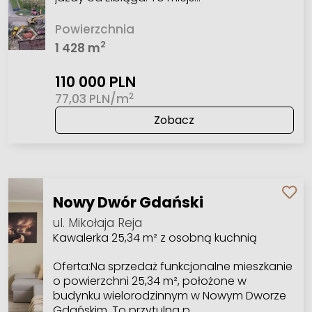
Powierzchnia
2
1 428 m
110 000 PLN
2
77,03 PLN/m
Zobacz
Nowy Dwór Gdański
ul. Mikołaja Reja
Kawalerka 25,34 m² z osobną kuchnią
Oferta:Na sprzedaż funkcjonalne mieszkanie
o powierzchni 25,34 m², położone w
budynku wielorodzinnym w Nowym Dworze
Gdańskim. To przytulna p…