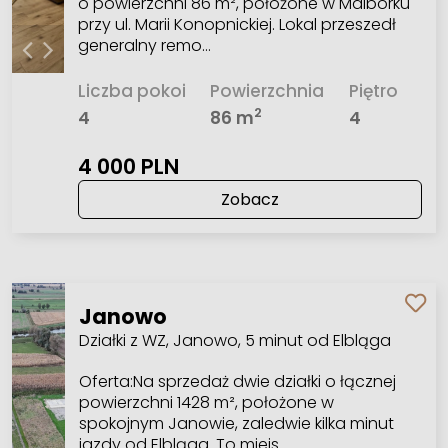
o powierzchni 86 m², położone w Malborku
przy ul. Marii Konopnickiej. Lokal przeszedł
generalny remo…
Liczba pokoi
Powierzchnia
Piętro
2
4
86 m
4
4 000 PLN
Zobacz
Janowo
Działki z WZ, Janowo, 5 minut od Elbląga
Oferta:Na sprzedaż dwie działki o łącznej
powierzchni 1428 m², położone w
spokojnym Janowie, zaledwie kilka minut
jazdy od Elbląga. To miejs…