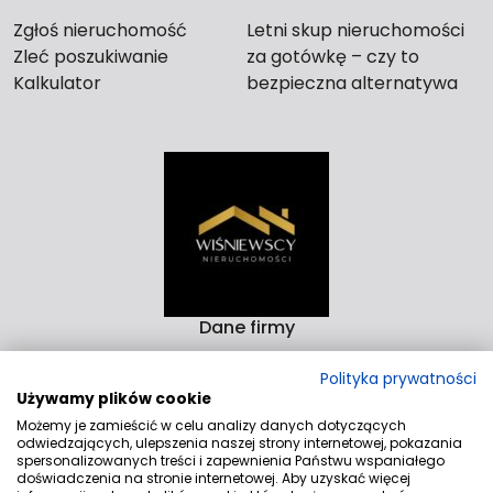
Zgłoś nieruchomość
Letni skup nieruchomości
Zleć poszukiwanie
za gotówkę – czy to
Kalkulator
bezpieczna alternatywa
dla długiego czekania na
kupca?
Dane firmy
Biuro Nieruchomości Wiśniewscy Nieruchomości
Polityka prywatności
Rzeźnicka 14-15D 82-300 Elbląg
Używamy plików cookie
Aleja Rodła 4/9 82-200 Malbork
Możemy je zamieścić w celu analizy danych dotyczących
odwiedzających, ulepszenia naszej strony internetowej, pokazania
Kontakt
spersonalizowanych treści i zapewnienia Państwu wspaniałego
doświadczenia na stronie internetowej. Aby uzyskać więcej