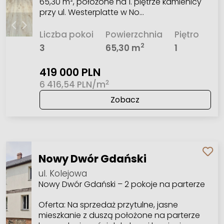
65,30 m², położone na 1. piętrze kamienicy
przy ul. Westerplatte w No…
Liczba pokoi
Powierzchnia
Piętro
2
3
65,30 m
1
419 000 PLN
2
6 416,54 PLN/m
Zobacz
Nowy Dwór Gdański
ul. Kolejowa
Nowy Dwór Gdański – 2 pokoje na parterze
Oferta: Na sprzedaż przytulne, jasne
mieszkanie z duszą położone na parterze