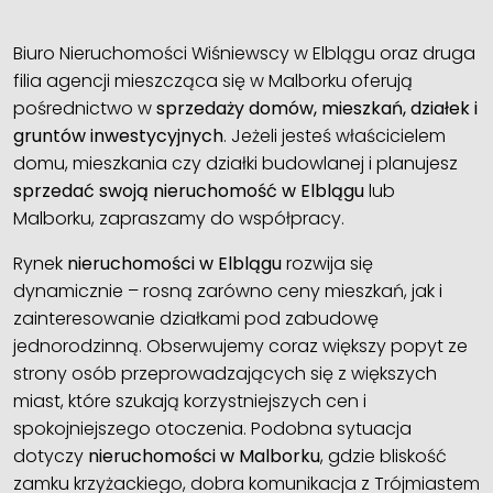
Biuro Nieruchomości Wiśniewscy w Elblągu oraz druga
filia agencji mieszcząca się w Malborku oferują
pośrednictwo w
sprzedaży domów, mieszkań, działek i
gruntów inwestycyjnych
. Jeżeli jesteś właścicielem
domu, mieszkania czy działki budowlanej i planujesz
sprzedać swoją nieruchomość w Elblągu
lub
Malborku, zapraszamy do współpracy.
Rynek
nieruchomości w Elblągu
rozwija się
dynamicznie – rosną zarówno ceny mieszkań, jak i
zainteresowanie działkami pod zabudowę
jednorodzinną. Obserwujemy coraz większy popyt ze
strony osób przeprowadzających się z większych
miast, które szukają korzystniejszych cen i
spokojniejszego otoczenia. Podobna sytuacja
dotyczy
nieruchomości w Malborku
, gdzie bliskość
zamku krzyżackiego, dobra komunikacja z Trójmiastem