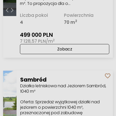
m². To propozycja dla o…
Liczba pokoi
Powierzchnia
2
4
70 m
499 000 PLN
2
7 128,57 PLN/m
Zobacz
Sambród
Działka letniskowa nad Jeziorem Sambród,
1040 m²
Oferta: Sprzedaż wyjątkowej działki nad
jeziorem o powierzchni 1040 m²,
przeznaczonej pod zabudowę