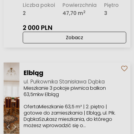
Liczba pokoi
Powierzchnia
Piętro
2
2
47,70 m
3
2 000 PLN
Zobacz
Elbląg
ul. Pułkownika Stanisława Dąbka
Mieszkanie 3 pokoje piwnica balkon
63,5mkw Elbląg
OfertaMieszkanie 63,5 m² | 2. piętro |
gotowe do zamieszkania | Elbląg, ul. Płk.
DąbkaSzukasz mieszkania, do którego
możesz wprowadzić się o…