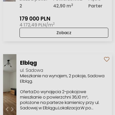
2
2
42,90 m
Parter
179 000 PLN
2
4 172,49 PLN/m
Zobacz
Elbląg
ul. Sadowa
Mieszkanie na wynajem, 2 pokoje, Sadowa
Elbląg.
Oferta:Do wynajęcia 2-pokojowe
mieszkanie o powierzchni 36,10 m²,
położone na parterze kamienicy przy ul.
Sadowej w Elblągu.Lokalizacja:W po…