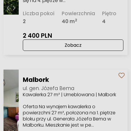
się na 4. piętrze w…
Liczba pokoi
Powierzchnia
Piętro
2
2
40 m
4
2 400 PLN
Zobacz
Malbork
ul. gen. Józefa Bema
Kawalerka 27 m² | Umeblowana | Malbork
Oferta Na wynajem kawalerka o
powierzchni 27 m², położona na 1. piętrze
bloku przy ul. Generała Józefa Bema w
Malborku. Mieszkanie jest w pe…