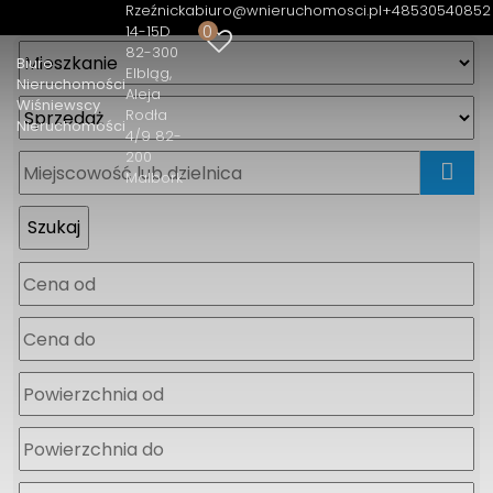
Rzeźnicka
biuro@wnieruchomosci.pl
+48530540852
0
14-15D
82-300
Biuro
Elbląg
Nieruchomości
Aleja
Wiśniewscy
Rodła
Nieruchomości
4/9 82-
200
Malbork
mapa