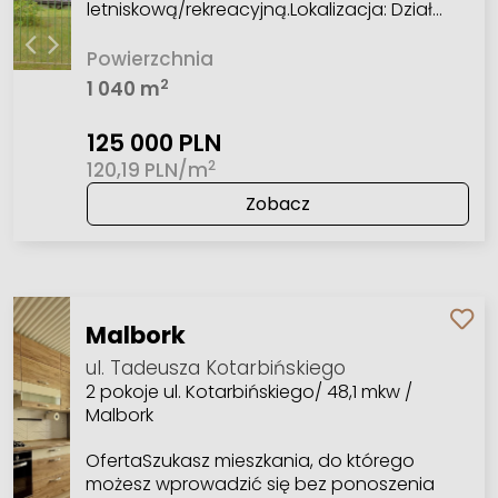
letniskową/rekreacyjną.Lokalizacja: Dział…
Powierzchnia
2
1 040 m
125 000 PLN
2
120,19 PLN/m
Zobacz
Malbork
ul. Tadeusza Kotarbińskiego
2 pokoje ul. Kotarbińskiego/ 48,1 mkw /
Malbork
OfertaSzukasz mieszkania, do którego
możesz wprowadzić się bez ponoszenia