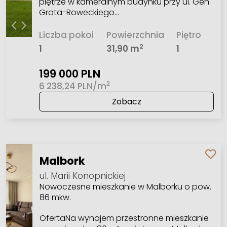
piętrze w kameralnym budynku przy ul. Gen.
Grota-Roweckiego…
Liczba pokoi
Powierzchnia
Piętro
2
1
31,90 m
1
199 000 PLN
2
6 238,24 PLN/m
Zobacz
Malbork
ul. Marii Konopnickiej
Nowoczesne mieszkanie w Malborku o pow.
86 mkw.
OfertaNa wynajem przestronne mieszkanie