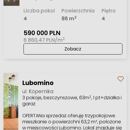
Liczba pokoi
Powierzchnia
Piętro
2
4
86 m
4
590 000 PLN
2
6 860,47 PLN/m
Zobacz
Lubomino
ul. Kopernika
3 pokoje, bezczynszowe, 63m
, 1 pt+działka i
2
garaż
OFERTANa sprzedaż oferuję trzypokojowe
mieszkanie o powierzchni 63,2 m², położone
w miejscowości Lubomino. Lokal znajduje się