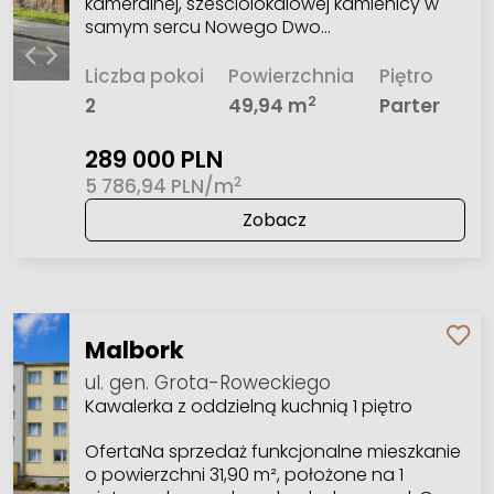
kameralnej, sześciolokalowej kamienicy w
samym sercu Nowego Dwo…
Liczba pokoi
Powierzchnia
Piętro
2
2
49,94 m
Parter
289 000 PLN
2
5 786,94 PLN/m
Zobacz
Malbork
ul. gen. Grota-Roweckiego
Kawalerka z oddzielną kuchnią 1 piętro
OfertaNa sprzedaż funkcjonalne mieszkanie
o powierzchni 31,90 m², położone na 1