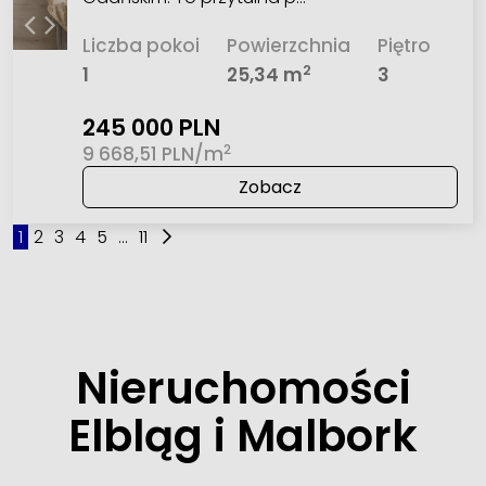
Liczba pokoi
Powierzchnia
Piętro
2
1
25,34 m
3
245 000 PLN
2
9 668,51 PLN/m
Zobacz
1
2
3
4
5
...
11
Nieruchomości
Elbląg i Malbork