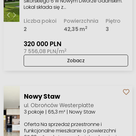
Sikorskiego 6 w Nowym Dworze Gdańskim.
Lokal składa się z…
Liczba pokoi
Powierzchnia
Piętro
2
2
42,35 m
3
320 000 PLN
2
7 556,08 PLN/m
Zobacz
Nowy Staw
ul. Obrońców Westerplatte
3 pokoje | 65,3 m² | Nowy Staw
Oferta Na sprzedaż przestronne i
funkcjonalne mieszkanie o powierzchni