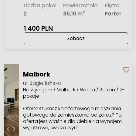
Liczba pokoi
Powierzchnia
Piętro
2
2
36,10 m
Parter
1 400 PLN
Zobacz
Malbork
ul. Jagiellońska
Na wynajem / Malbork / Winda / Balkon / 2-
pokoje
OfertaSzukasz komfortowego mieszkania
gotowego do zamieszkania od zaraz? Ta
oferta jest właśnie dla Ciebie!Na wynajem
wyjątkowe, świeżo wyre…