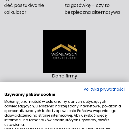
Zleć poszukiwanie
za gotówkę – czy to
Kalkulator
bezpieczna alternatywa
dla długiego czekania na
kupca?
Dane firmy
Biuro Nieruchomości Wiśniewscy Nieruchomości
Polityka prywatności
Rzeźnicka 14-15D 82-300 Elbląg
Używamy plików cookie
Aleja Rodła 4/9 82-200 Malbork
Możemy je zamieścić w celu analizy danych dotyczących
odwiedzających, ulepszenia naszej strony internetowej, pokazania
Kontakt
spersonalizowanych treści i zapewnienia Państwu wspaniałego
doświadczenia na stronie internetowej. Aby uzyskać więcej
biuro@wnieruchomosci.pl
informacji na temat plików cookie, których używamy, otwórz
ustawienia.