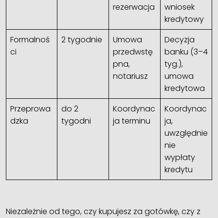
rezerwacja
wniosek
kredytowy
Formalnoś
2 tygodnie
Umowa
Decyzja
ci
przedwstę
banku (3–4
pna,
tyg.),
notariusz
umowa
kredytowa
Przeprowa
do 2
Koordynac
Koordynac
dzka
tygodni
ja terminu
ja,
uwzględnie
nie
wypłaty
kredytu
Niezależnie od tego, czy kupujesz za gotówkę, czy z