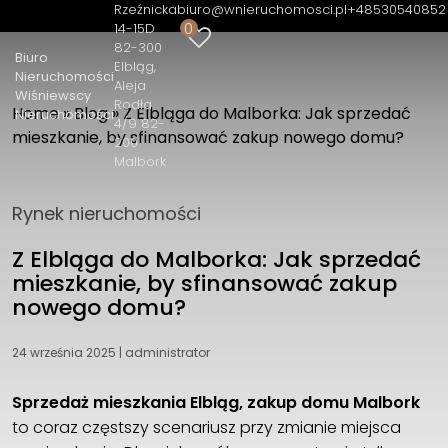
Rzeźnicka
biuro@wnieruchomosci.pl
+48530540852
0
14-15D
Biuro Nieruchomości Wiśniewscy
82-300
Biuro
Nieruchomości
Elbląg
Nieruchomości
Aleja
Rzeźnicka 14-15D 82-300 Elbląg
Wiśniewscy
Rodła
Home
»
Blog
»
Z Elbląga do Malborka: Jak sprzedać
Aleja Rodła 4/9 82-200 Malbork
Nieruchomości
4/9 82-
mieszkanie, by sfinansować zakup nowego domu?
+48530540852
200
biuro@wnieruchomosci.pl
Malbork
Rynek nieruchomości
Z Elbląga do Malborka: Jak sprzedać
mieszkanie, by sfinansować zakup
nowego domu?
24 września 2025
|
administrator
Sprzedaż mieszkania Elbląg, zakup domu Malbork
to coraz częstszy scenariusz przy zmianie miejsca