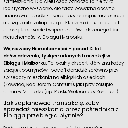
zamieszkania. Dla wielu osób oznacza to nie tylko
logistyczne wyzwanie, ale także poważną decyzję
finansową – środki ze sprzedaży jednej nieruchomości
muszą zasilić zakup drugiej. Kluczem do sukcesu jest
dobre planowanie i wsparcie doświadczonego biura
nieruchomości w Elblągu i Malborku.
Wiśniewscy Nieruchomości – ponad 12 lat
doświadczenia, tysiące udanych transakcji w
Elblągu i Malborku.
To lokalny ekspert, który zna każdy
zakątek obu rynków i potrafi doradzić zarówno przy
sprzedaży mieszkania na elbląskich osiedlach
(Zawada, Nad Jarem, Centrum), jak i przy zakupie
domu w Malborku (np. Piaski, Wielbark czy Kałdowo).
Jak zaplanować transakcję, żeby
sprzedaż mieszkania przez pośrednika z
Elbląga przebiegła płynnie?
Podstawą jest połączenie dwóch procesów: