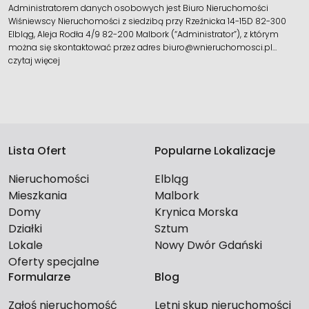
Administratorem danych osobowych jest Biuro Nieruchomości
Wiśniewscy Nieruchomości z siedzibą przy Rzeźnicka 14-15D 82-300
Elbląg, Aleja Rodła 4/9 82-200 Malbork (“Administrator”), z którym
można się skontaktować przez adres biuro@wnieruchomosci.pl…
czytaj więcej
Lista Ofert
Popularne Lokalizacje
Nieruchomości
Elbląg
Mieszkania
Malbork
Domy
Krynica Morska
Działki
Sztum
Lokale
Nowy Dwór Gdański
Oferty specjalne
Formularze
Blog
Zgłoś nieruchomość
Letni skup nieruchomości