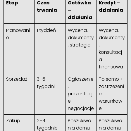
Etap
Czas
Gotówka
Kredyt –
trwania
–
działania
działania
Planowani
1 tydzień
Wycena,
Wycena,
e
dokumenty
dokumenty
, strategia
,
konsultacj
a
finansowa
Sprzedaż
3–6
Ogłoszenie
To samo +
tygodni
,
zastrzeżeni
prezentacj
e
e,
warunkow
negocjacje
e
Zakup
2–4
Poszukiwa
Poszukiwa
tygodnie
nia domu,
nia domu,