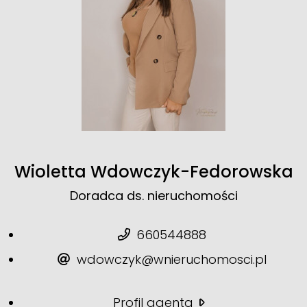
Wioletta Wdowczyk-Fedorowska
Doradca ds. nieruchomości
660544888
wdowczyk@wnieruchomosci.pl
Profil agenta