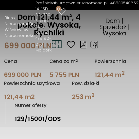
Rzeźnicka
biuro@wnieruchomosci.pl
+48530540852
0
14-15D
82-300
Dom 121,44 m², 4
Biuro
Dom |
Elbląg
pokoje, Wysoka,
Nieruchomości
Sprzedaż |
Aleja
Wiśniewscy
Rychliki
Wysoka
Rodła
Nieruchomości
4/9 82-
699 000 PLN
200
Malbork
2
Cena
Cena za m
Powierzchnia
2
699 000 PLN
5 755 PLN
121,44 m
Powierzchnia użytkowa
Pow. działki
2
121,44 m2
253 m
Numer oferty
129/15001/ODS