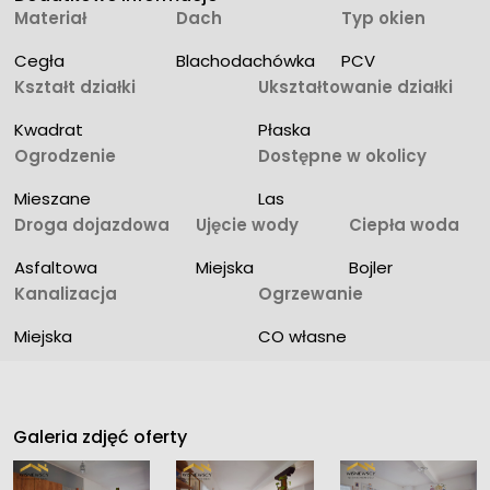
Materiał
Dach
Typ okien
Cegła
Blachodachówka
PCV
Kształt działki
Ukształtowanie działki
Kwadrat
Płaska
Ogrodzenie
Dostępne w okolicy
Mieszane
Las
Droga dojazdowa
Ujęcie wody
Ciepła woda
Asfaltowa
Miejska
Bojler
Kanalizacja
Ogrzewanie
Miejska
CO własne
Galeria zdjęć oferty