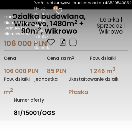
Rzeźnicka
biuro@wnieruchomosci.pl
+48530540852
0
14-15D
82-300
Działka budowlana,
Biuro
Działka |
Elbląg
2
Wikrowo, 1480m
+
Nieruchomości
Sprzedaż |
Aleja
Wiśniewscy
2
90m
, Wikrowo
Wikrowo
Rodła
Nieruchomości
4/9 82-
106 000 PLN
200
Malbork
2
Cena
Cena za m
Pow. działki
2
106 000 PLN
85 PLN
1 246 m
Pow. działki - jednostka
Ukształtowanie działki
2
m
Płaska
Numer oferty
81/15001/OGS