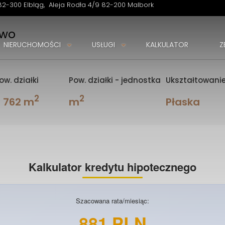
82-300 Elbląg
Aleja Rodła 4/9 82-200 Malbork
owo
NIERUCHOMOŚCI
USŁUGI
KALKULATOR
Z
ow. działki
Pow. działki - jednostka
Ukształtowanie
2
2
3 762 m
m
Płaska