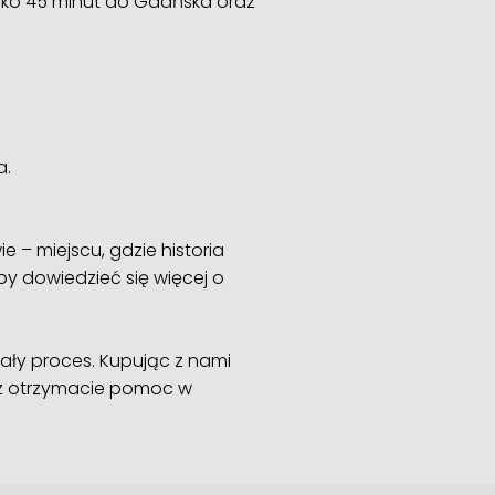
lko 45 minut do Gdańska oraz
a.
 – miejscu, gdzie historia
aby dowiedzieć się więcej o
ły proces. Kupując z nami
az otrzymacie pomoc w