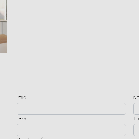
Imię
Na
E-mail
Te