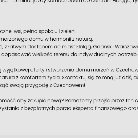
ść – 13 minut jazdy samochodem do centrum Elbląga, ty
znej wsi, pełna spokoju i zieleni.
marzonego domu w harmonii z naturą.
ść, z łatwym dostępem do miast Elbląg, Gdańsk i Warszaw
 dopasować wielkość terenu do indywidualnych potrzeb.
 wyjątkowej oferty i stworzenia domu marzeń w Czechowie
atura z komfortem życia. Skontaktuj się ze mną już dziś, 
cząć swoją przygodę z Czechowem!
homość aby zakupić nową? Pomożemy przejść przez ten ca
zystania z bezpłatnych porad eksperta finansowego or