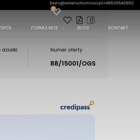
biuro@wnieruchomosci.pl
+48530540852
0
ESPÓŁ
FORMULARZE
BLOG
KONTAKT
 działki
Numer oferty
88/15001/OGS