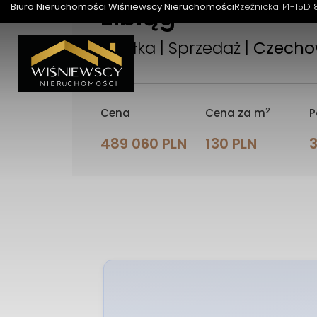
Elbląg
Biuro Nieruchomości Wiśniewscy Nieruchomości
Rzeźnicka 14-15D 
Działka | Sprzedaż |
Czech
2
Cena
Cena za m
P
489 060 PLN
130 PLN