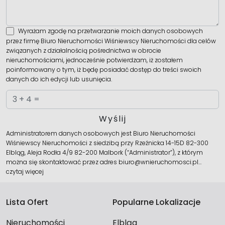
Wyrażam zgodę na przetwarzanie moich danych osobowych
przez firmę Biuro Nieruchomości Wiśniewscy Nieruchomości dla celów
związanych z działalnością pośrednictwa w obrocie
nieruchomościami, jednocześnie potwierdzam, iż zostałem
poinformowany o tym, iż będę posiadać dostęp do treści swoich
danych do ich edycji lub usunięcia.
Administratorem danych osobowych jest Biuro Nieruchomości
Wiśniewscy Nieruchomości z siedzibą przy Rzeźnicka 14-15D 82-300
Elbląg, Aleja Rodła 4/9 82-200 Malbork (“Administrator”), z którym
można się skontaktować przez adres biuro@wnieruchomosci.pl…
czytaj więcej
Lista Ofert
Popularne Lokalizacje
Nieruchomości
Elbląg