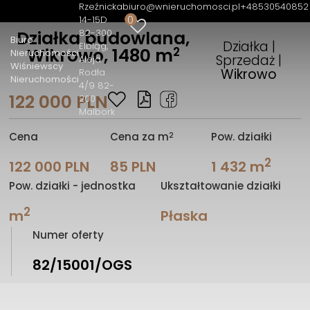
Rzeźnicka
biuro@wnieruchomosci.pl
+48530540852
0
14-15D
82-300
Działka budowlana,
Biuro
Działka |
Elbląg
2
Wikrowo, 1480 m
Nieruchomości
Sprzedaż |
Aleja
Wiśniewscy
Wikrowo
Rodła
Nieruchomości
4/9 82-
122 000 PLN
200
Malbork
2
Cena
Cena za m
Pow. działki
2
122 000 PLN
85 PLN
1 432 m
Pow. działki - jednostka
Ukształtowanie działki
2
m
Płaska
Numer oferty
82/15001/OGS