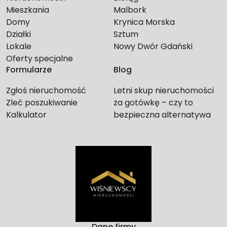
Mieszkania
Malbork
Domy
Krynica Morska
Działki
Sztum
Lokale
Nowy Dwór Gdański
Oferty specjalne
Formularze
Blog
Zgłoś nieruchomość
Letni skup nieruchomości
Zleć poszukiwanie
za gotówkę – czy to
Kalkulator
bezpieczna alternatywa
dla długiego czekania na
kupca?
Dane firmy