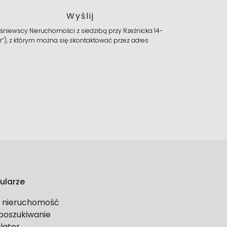
niewscy Nieruchomości z siedzibą przy Rzeźnicka 14-
r”), z którym można się skontaktować przez adres
ularze
ś nieruchomość
 poszukiwanie
lator