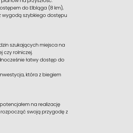
i planów na przyszłość.
 dostępem do Elbląga (8 km),
ry z wygodą szybkiego dostępu
odzin szukających miejsca na
czy rolniczej.
jednocześnie łatwy dostęp do
inwestycja, która z biegiem
z potencjałem na realizację
j i rozpocząć swoją przygodę z