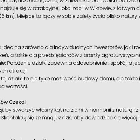
j pojedynczo lub łącznie, w zależności od Twoich potrzeb 
najduje się w atrakcyjnej lokalizacji w Wikrowie, z łatwym
(6 km). Miejsce to łączy w sobie zalety życia blisko natu
:
Idealna zarówno dla indywidualnych inwestorów, jak i r
ń, a także dla przedsiębiorców z branży agroturystycznej 
ie:
Położenie działki zapewnia odosobnienie i spokój, a 
ch atrakcji.
tej działki to nie tylko możliwość budowy domu, ale także 
a wartości.
anów Czeka!
ji, by stworzyć własny kąt na ziemi w harmonii z naturą i 
 Skontaktuj się ze mną już dziś, aby dowiedzieć się więce