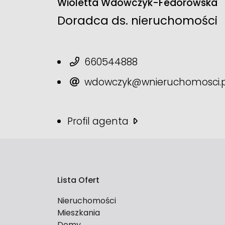
Wioletta Wdowczyk-Fedorowska
Doradca ds. nieruchomości
660544888
wdowczyk@wnieruchomosci.p
Profil agenta
Lista Ofert
Nieruchomości
Mieszkania
Domy