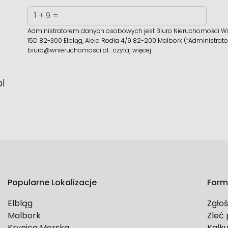
Administratorem danych osobowych jest Biuro Nieruchomości Wiś
15D 82-300 Elbląg, Aleja Rodła 4/9 82-200 Malbork (“Administrato
biuro@wnieruchomosci.pl…
czytaj więcej
l
Popularne Lokalizacje
Form
Elbląg
Zgło
Malbork
Zleć
Krynica Morska
Kalku