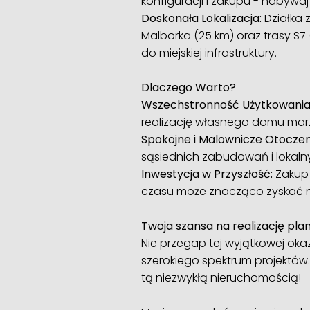
konfiguracji i zakupu - nabywa
Doskonała Lokalizacja:
Działka z
Malborka (25 km) oraz trasy S7 
do miejskiej infrastruktury.
Dlaczego Warto?
Wszechstronność Użytkowania
realizację własnego domu marze
Spokojne i Malownicze Otoczen
sąsiednich zabudowań i lokalny
Inwestycja w Przyszłość:
Zakup 
czasu może znacząco zyskać n
Twoja szansa na realizację pl
Nie przegap tej wyjątkowej okaz
szerokiego spektrum projektów.
tą niezwykłą nieruchomością!