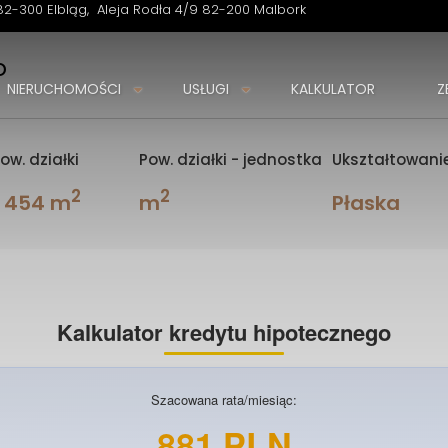
82-300 Elbląg
Aleja Rodła 4/9 82-200 Malbork
o
NIERUCHOMOŚCI
USŁUGI
KALKULATOR
Z
ow. działki
Pow. działki - jednostka
Ukształtowanie
2
2
1 454 m
m
Płaska