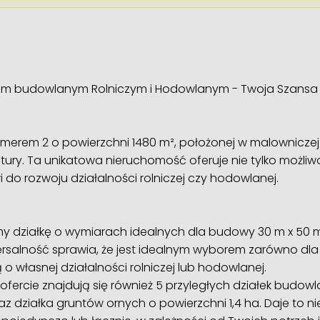
łem budowlanym Rolniczym i Hodowlanym - Twoja Szansa 
numerem 2 o powierzchni 1480 m², położonej w malowniczej 
natury. Ta unikatowa nieruchomość oferuje nie tylko mo
 do rozwoju działalności rolniczej czy hodowlanej.
emy działkę o wymiarach idealnych dla budowy 30 m x 50 
rsalność sprawia, że jest idealnym wyborem zarówno 
ą o własnej działalności rolniczej lub hodowlanej.
ofercie znajdują się również 5 przyległych działek budow
az działka gruntów ornych o powierzchni 1,4 ha. Daje to 