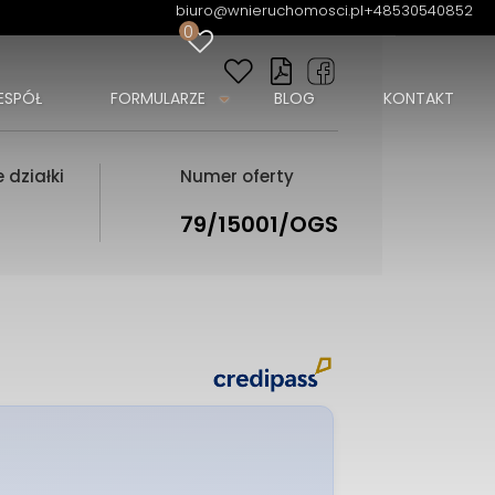
biuro@wnieruchomosci.pl
+48530540852
0
ESPÓŁ
FORMULARZE
BLOG
KONTAKT
 działki
Numer oferty
79/15001/OGS