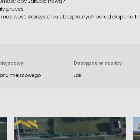
homość aby zakupić nową?
ły proces.
 możliwość skorzystania z bezpłatnych porad eksperta f
miejscowy
Dostępne w okolicy
planu miejscowego
Las