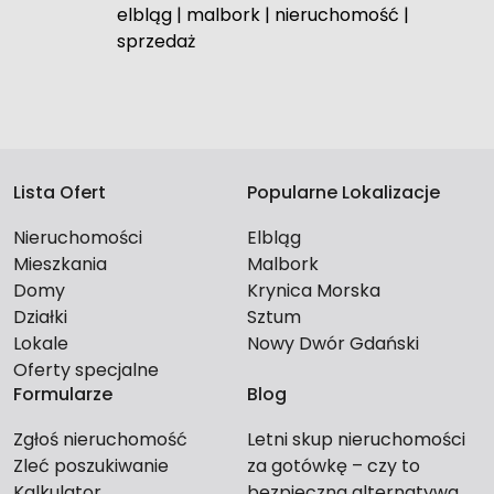
elbląg
|
malbork
|
nieruchomość
|
sprzedaż
Lista Ofert
Popularne Lokalizacje
Nieruchomości
Elbląg
Mieszkania
Malbork
Domy
Krynica Morska
Działki
Sztum
Lokale
Nowy Dwór Gdański
Oferty specjalne
Formularze
Blog
Zgłoś nieruchomość
Letni skup nieruchomości
Zleć poszukiwanie
za gotówkę – czy to
Kalkulator
bezpieczna alternatywa