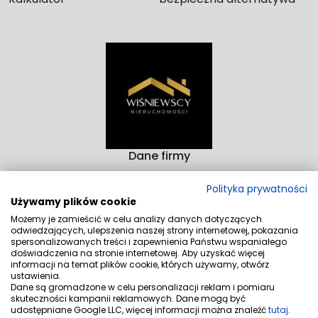
dla długiego czekania na
kupca?
Dane firmy
Biuro Nieruchomości Wiśniewscy Nieruchomości
Polityka prywatności
Rzeźnicka 14-15D 82-300 Elbląg
Używamy plików cookie
Aleja Rodła 4/9 82-200 Malbork
Możemy je zamieścić w celu analizy danych dotyczących
odwiedzających, ulepszenia naszej strony internetowej, pokazania
Kontakt
spersonalizowanych treści i zapewnienia Państwu wspaniałego
doświadczenia na stronie internetowej. Aby uzyskać więcej
biuro@wnieruchomosci.pl
informacji na temat plików cookie, których używamy, otwórz
ustawienia.
+48530540852
Dane są gromadzone w celu personalizacji reklam i pomiaru
skuteczności kampanii reklamowych. Dane mogą być
Znajdziesz nas tu
udostępniane Google LLC, więcej informacji można znaleźć
tutaj
.