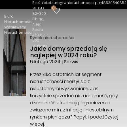
Rzeźnicka
biuro@wnieruchomosci.pl
+48530540852
0
14-15D
Biuro Nieruchomości Wiśniewscy
82-300
Biuro
Nieruchomości
Elbląg
Nieruchomości
Aleja
Rzeźnicka 14-15D 82-300 Elbląg
Wiśniewscy
Rodła
Aleja Rodła 4/9 82-200 Malbork
Nieruchomości
4/9 82-
Rynek nieruchomości
+48530540852
200
biuro@wnieruchomosci.pl
Malbork
Jakie domy sprzedają się
najlepiej w 2024 roku?
6 lutego 2024
|
Serwis
Przez kilka ostatnich lat segment
nieruchomości mierzył się z
nieustannymi wyzwaniami. Jak
korzystnie sprzedać nieruchomość, gdy
działalność utrudniają ograniczenia
związane m.in. z inflacją i niestabilnym
rynkiem pieniądza? Popyt i podaż
Czytaj
więcej…